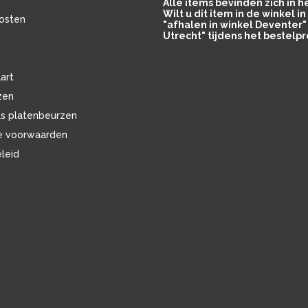
Alle items bevinden zich in 
Wilt u dit item in de winkel 
osten
"afhalen in winkel Deventer" 
Utrecht" tijdens het bestelpr
art
zen
ls platenbeurzen
e voorwaarden
eleid