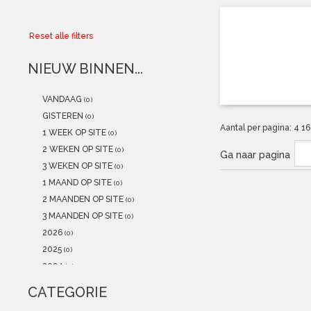
Collector
Reset alle filters
Aanbiedingen
NIEUW BINNEN...
Kadobonnen
VANDAAG
(0)
K-POP
(NEW)
GISTEREN
(0)
Aantal per pagina:
4
1
1 WEEK OP SITE
(0)
POSTERS
(NEW)
2 WEKEN OP SITE
(0)
Ga naar pagina
3 WEKEN OP SITE
(0)
Alle artikelen
1 MAAND OP SITE
(0)
2 MAANDEN OP SITE
(0)
3 MAANDEN OP SITE
(0)
2026
(0)
2025
(0)
2024
(0)
2023
(0)
CATEGORIE
2022
(0)