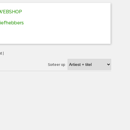
D WEBSHOP
liefhebbers
ot
|
Sorteer op