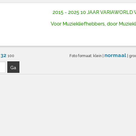
2015 - 2025 10 JAAR VARIAWORL
Voor Muziekliefhebbers, door Muziek
32
normaal
6
100
Foto formaat:
klein
|
|
gro
Ga