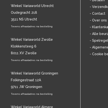
- Betalen
BOB MARLEY & THE WAILERS
(13)
Winkel Variaworld Utrecht
- Verzendk
BOLLAND & BOLLAND
(12)
Oudegracht 218
- Contact
BONEY M.
(18)
3511 NS Utrecht
BONNIE ST. CLAIRE
(17)
- Over ons
BONNIE TYLER
(11)
Tevens afhaaladres na bestelling
- Klantenka
BRANT BJORK
(11)
- Alle beur
BRIAN JONESTOWN MASSACRE
(13)
Winkel Variaworld Zwolle
- Spelrege
BROTHERHOOD OF MAN
(11)
Klokkensteeg 6
- Algemen
BRYAN FERRY
(13)
8011 XV Zwolle
- Cookie b
BUCKS FIZZ
(11)
BUDDY HOLLY
Tevens afhaaladres na bestelling
(14)
BZN
(30)
C
(2220)
Winkel Variaworld Groningen
CAMEL
(11)
Folkingestraat 12A
CAT STEVENS
(19)
9711 JW Groningen
CHARLES MINGUS
(20)
Tevens afhaaladres na bestelling
CHET BAKER
(58)
CHILD
(11)
CHILLY GONZALES
Winkel Variaworld Almere
(13)