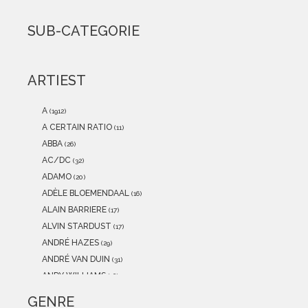
2021
(0)
2020
(0)
SUB-CATEGORIE
2019
(0)
2018
(0)
2017
(0)
ARTIEST
2016
(0)
2015
(0)
A
(1912)
A CERTAIN RATIO
(11)
ABBA
(26)
AC/DC
(32)
ADAMO
(20)
ADÈLE BLOEMENDAAL
(16)
ALAIN BARRIERE
(17)
ALVIN STARDUST
(17)
ANDRÉ HAZES
(29)
ANDRÉ VAN DUIN
(31)
ANDY WILLIAMS
(16)
ANITA MEYER
(12)
GENRE