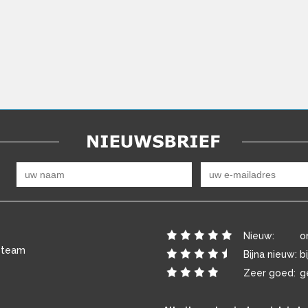
Nieuw:
o
 team
Bijna nieuw:
b
Zeer goed:
g