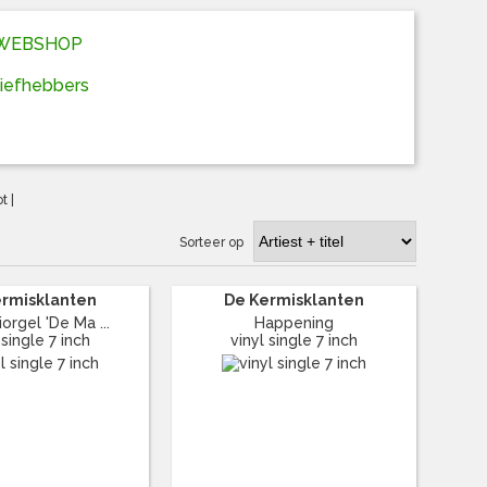
D WEBSHOP
liefhebbers
ot
|
Sorteer op
ermisklanten
De Kermisklanten
orgel 'De Ma ...
Happening
 single 7 inch
vinyl single 7 inch