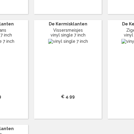
lanten
De Kermisklanten
De K
ans
Vissersmeisjes
Zig
 7 inch
vinyl single 7 inch
vinyl
9
€ 4.99
lanten