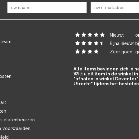
Nieuw:
o
 team
Bijna nieuw:
b
Zeer goed:
g
Alle items bevinden zich in 
Wilt u dit item in de winkel 
osten
"afhalen in winkel Deventer" 
Utrecht" tijdens het bestelpr
art
zen
ls platenbeurzen
e voorwaarden
eleid