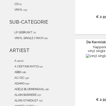
2021
(0)
CD
(1)
2020
(0)
VINYL
(13)
2019
(0)
€ 2.9
2018
(0)
SUB-CATEGORIE
2017
(0)
2016
(0)
LP GEBRUIKT
(1)
2015
(0)
VINYL SINGLE 7 INCH
(12)
De Kermisk
Happen
ARTIEST
vinyl single
A
(2072)
A CERTAIN RATIO
(11)
ABBA
(26)
AC/DC
(32)
ADAMO
(20)
ADÈLE BLOEMENDAAL
(16)
ALAIN BARRIERE
(17)
€ 2.9
ALVIN STARDUST
(17)