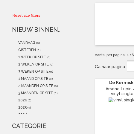
Collector
Reset alle filters
Aanbiedingen
NIEUW BINNEN...
Kadobonnen
VANDAAG
(0)
K-POP
(NEW)
GISTEREN
(0)
Aantal per pagina:
4
1
1 WEEK OP SITE
(0)
POSTERS
(NEW)
2 WEKEN OP SITE
(0)
Ga naar pagina
3 WEKEN OP SITE
(0)
Alle artikelen
1 MAAND OP SITE
(0)
De Kermisk
2 MAANDEN OP SITE
(0)
Arsène Lupin /
3 MAANDEN OP SITE
vinyl single
(0)
2026
(6)
2025
(3)
2024
(0)
2023
(0)
CATEGORIE
2022
(4)