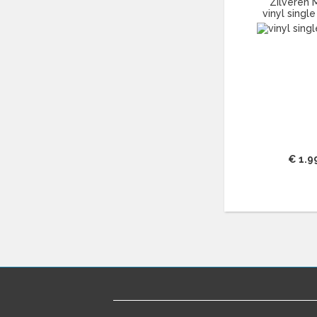
Zilveren 
BENNY NEYMAN
(37)
vinyl single
BILL EVANS
(25)
BILLIE HOLIDAY
(38)
BLANCMANGE
(12)
BOB DYLAN
(33)
BOB MARLEY & THE WAILERS
(13)
BOLLAND & BOLLAND
(12)
BONEY M.
(18)
BONNIE ST. CLAIRE
(17)
€ 1.9
BONNIE TYLER
(11)
BRANT BJORK
(11)
BRIAN JONESTOWN MASSACRE
(13)
BROTHERHOOD OF MAN
(11)
BRYAN FERRY
(13)
BUCKS FIZZ
(11)
BUDDY HOLLY
(13)
BZN
(30)
C
(2375)
CAMEL
(11)