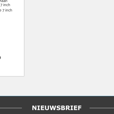
Maan
 7 inch
9