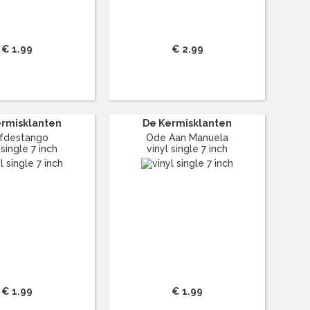
€ 1.99
€ 2.99
ermisklanten
De Kermisklanten
efdestango
Ode Aan Manuela
 single 7 inch
vinyl single 7 inch
€ 1.99
€ 1.99