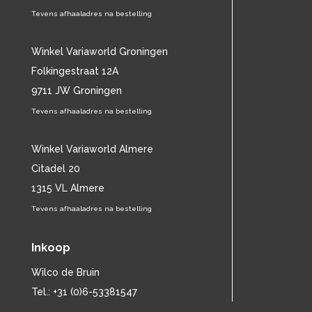
CULTURE CLUB
(11)
Tevens afhaaladres na bestelling
CYNDI LAUPER
(17)
D
(2857)
Winkel Variaworld Groningen
DANIEL SAHULEKA
(12)
Folkingestraat 12A
DANNY VERA
(12)
9711 JW Groningen
DAVE BRUBECK QUARTET
(13)
DAVE DAVIES
(12)
Tevens afhaaladres na bestelling
DAVE EDMUNDS
(16)
DAVID BOWIE
(27)
Winkel Variaworld Almere
DAVID GATES
(11)
Citadel 20
DE ALPENZUSJES
(16)
1315 VL Almere
DE DEURZAKKERS
(12)
Tevens afhaaladres na bestelling
DE ELECTRONICA'S
(13)
DE HAVENZANGERS
(42)
DE KERMISKLANTEN
(13)
Inkoop
DE MIGRA'S
(13)
Wilco de Bruin
DE SLIJPERS
(11)
Tel.: +31 (0)6-53381547
DE TWEE PINTEN
(19)
DE VRIJBUITERS
(11)