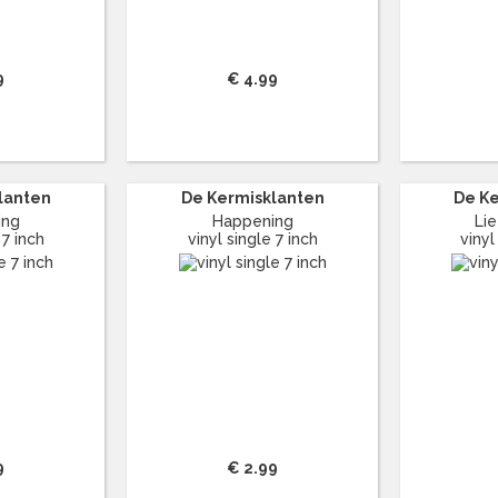
9
€ 4.99
lanten
De Kermisklanten
De K
ing
Happening
Li
 7 inch
vinyl single 7 inch
vinyl
9
€ 2.99