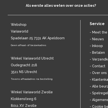
CAT STEVENS
(19)
Als eerste alles weten over onze acties?
CHARLES MINGUS
(20)
CHET BAKER
(58)
CHILD
(11)
Service
Webshop
CHILLY GONZALES
(13)
Variaworld
- Meet the
CHRIS DE BURGH
(11)
Spadelaan 25 7331 AK Apeldoorn
CHUBBY CHECKER
- Nieuws
(25)
CHUCK BERRY
(15)
Geen afhaal- of bezoekadres
- Inkoop
CISKA PETERS
(19)
- Betalen
CLIFF RICHARD
(77)
Winkel Variaworld Utrecht
- Verzendk
CLUSTER
(11)
Oudegracht 218
- Contact
CONNIE FRANCIS
(14)
3511 NS Utrecht
- Over ons
CONNY VANDENBOS
(41)
CONRAD SCHNITZLER
Tevens afhaaladres na bestelling
- Klantenka
(11)
CORRIE VAN GORP
(16)
- Alle beur
CORRY
(27)
Winkel Variaworld Zwolle
- Spelrege
CORRY BROKKEN
(23)
Klokkensteeg 6
- Algemen
CREEDENCE CLEARWATER REVIVAL
8011 XV Zwolle
- Cookie b
(15)