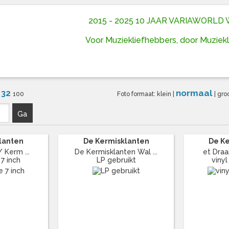
2015 - 2025 10 JAAR VARIAWORL
Voor Muziekliefhebbers, door Muziek
32
normaal
6
100
Foto formaat:
klein
|
|
gro
Ga
lanten
De Kermisklanten
De K
 Kerm ...
De Kermisklanten Wal ...
et Draai
 7 inch
LP gebruikt
vinyl