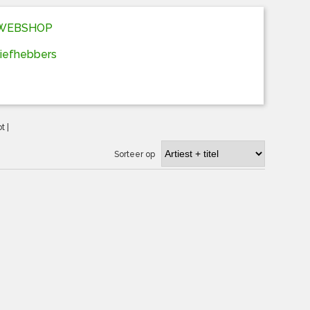
D WEBSHOP
liefhebbers
ot
|
Sorteer op