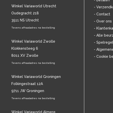
- Betalen
BOB MARLEY & THE WAILERS
(13)
Winkel Variaworld Utrecht
- Verzendk
BOLLAND & BOLLAND
(12)
Oudegracht 218
- Contact
BONEY M.
(18)
3511 NS Utrecht
BONNIE ST. CLAIRE
(17)
- Over ons
BONNIE TYLER
(11)
Tevens afhaaladres na bestelling
- Klantenka
BRANT BJORK
(11)
- Alle beur
BRIAN JONESTOWN MASSACRE
(13)
Winkel Variaworld Zwolle
- Spelrege
BROTHERHOOD OF MAN
(11)
Klokkensteeg 6
- Algemen
BRYAN FERRY
(13)
8011 XV Zwolle
- Cookie b
BUCKS FIZZ
(11)
BUDDY HOLLY
Tevens afhaaladres na bestelling
(14)
BZN
(30)
C
(2220)
Winkel Variaworld Groningen
CAMEL
(11)
Folkingestraat 12A
CAT STEVENS
(19)
9711 JW Groningen
CHARLES MINGUS
(20)
Tevens afhaaladres na bestelling
CHET BAKER
(58)
CHILD
(11)
CHILLY GONZALES
Winkel Variaworld Almere
(13)