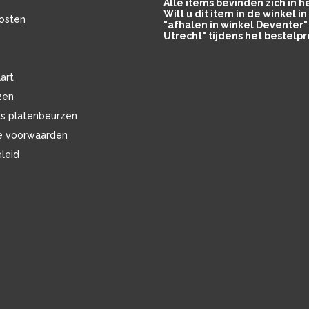
Alle items bevinden zich in 
Wilt u dit item in de winkel 
osten
"afhalen in winkel Deventer" 
Utrecht" tijdens het bestelpr
art
zen
ls platenbeurzen
e voorwaarden
eleid