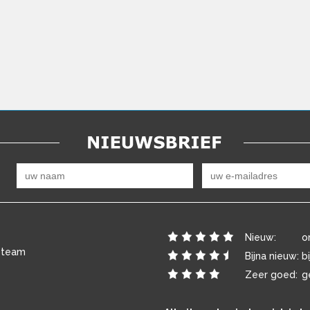
Nieuw:
o
 team
Bijna nieuw:
b
Zeer goed:
g