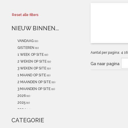
Collector
Reset alle filters
Aanbiedingen
NIEUW BINNEN...
Kadobonnen
VANDAAG
(0)
K-POP
(NEW)
GISTEREN
(0)
Aantal per pagina:
4
1
1 WEEK OP SITE
(0)
POSTERS
(NEW)
2 WEKEN OP SITE
(0)
Ga naar pagina
3 WEKEN OP SITE
(0)
Alle artikelen
1 MAAND OP SITE
(0)
2 MAANDEN OP SITE
(0)
3 MAANDEN OP SITE
(0)
2026
(0)
2025
(0)
2024
(0)
2023
(0)
CATEGORIE
2022
(0)