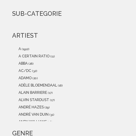
2021
(0)
2020
(0)
SUB-CATEGORIE
2019
(0)
2018
(0)
2017
(0)
ARTIEST
2016
(0)
2015
(0)
A
(1912)
A CERTAIN RATIO
(11)
ABBA
(26)
AC/DC
(32)
ADAMO
(20)
ADÈLE BLOEMENDAAL
(16)
ALAIN BARRIERE
(17)
ALVIN STARDUST
(17)
ANDRÉ HAZES
(29)
ANDRÉ VAN DUIN
(31)
ANDY WILLIAMS
(16)
ANITA MEYER
(12)
GENRE