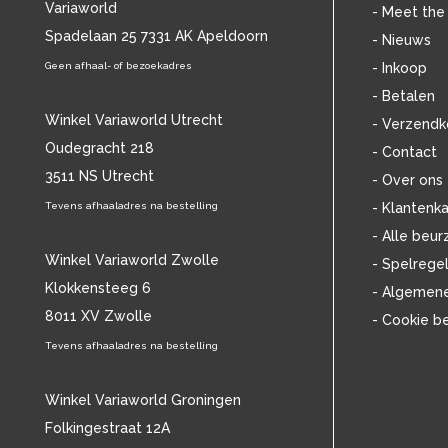
Variaworld
BLANCMANGE
(12)
- Meet the
BOB DYLAN
Spadelaan 25 7331 AK Apeldoorn
(33)
- Nieuws
BOB MARLEY & THE WAILERS
(13)
Geen afhaal- of bezoekadres
- Inkoop
BOLLAND & BOLLAND
(12)
- Betalen
BONEY M.
(18)
Winkel Variaworld Utrecht
- Verzendk
BONNIE ST. CLAIRE
(17)
Oudegracht 218
- Contact
BONNIE TYLER
(11)
3511 NS Utrecht
BRANT BJORK
(11)
- Over ons
BRIAN JONESTOWN MASSACRE
(13)
Tevens afhaaladres na bestelling
- Klantenka
BROTHERHOOD OF MAN
(11)
- Alle beur
BRYAN FERRY
(13)
Winkel Variaworld Zwolle
- Spelrege
BUCKS FIZZ
(11)
Klokkensteeg 6
- Algemen
BUDDY HOLLY
(14)
8011 XV Zwolle
- Cookie b
BZN
(30)
C
Tevens afhaaladres na bestelling
(2220)
CAMEL
(11)
CAT STEVENS
(19)
Winkel Variaworld Groningen
CHARLES MINGUS
(20)
Folkingestraat 12A
CHET BAKER
(58)