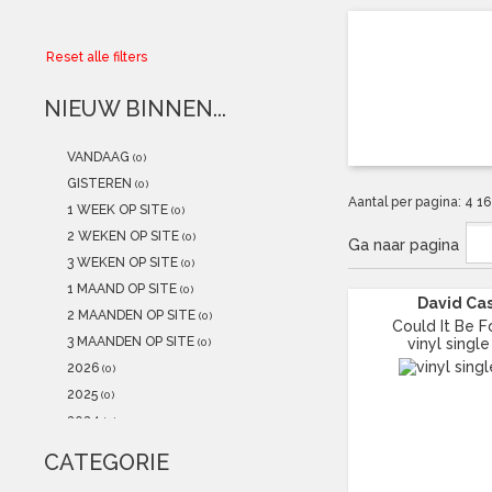
Collector
Reset alle filters
Aanbiedingen
NIEUW BINNEN...
Kadobonnen
VANDAAG
(0)
K-POP
(NEW)
GISTEREN
(0)
Aantal per pagina:
4
1
1 WEEK OP SITE
(0)
POSTERS
(NEW)
2 WEKEN OP SITE
(0)
Ga naar pagina
3 WEKEN OP SITE
(0)
Alle artikelen
1 MAAND OP SITE
(0)
David Ca
2 MAANDEN OP SITE
(0)
Could It Be Fo
3 MAANDEN OP SITE
vinyl single
(0)
2026
(0)
2025
(0)
2024
(0)
2023
(1)
CATEGORIE
2022
(0)