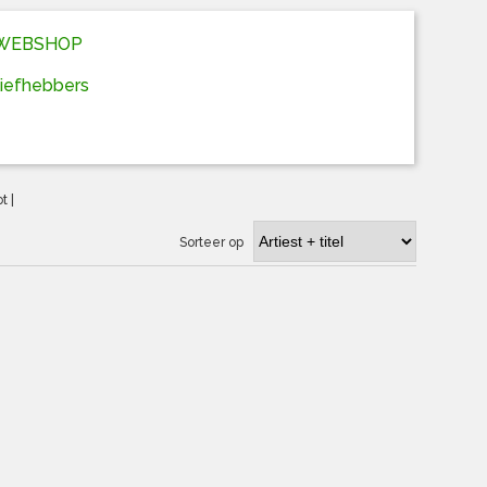
D WEBSHOP
liefhebbers
ot
|
Sorteer op