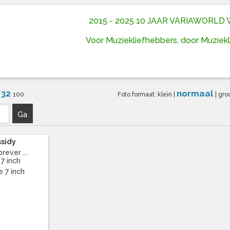
2015 - 2025 10 JAAR VARIAWORL
Voor Muziekliefhebbers, door Muziek
32
normaal
6
100
Foto formaat:
klein
|
|
gro
Ga
ssidy
rever ...
 7 inch