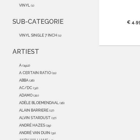
2021
(0)
VINYL
(1)
2020
(0)
2019
(0)
SUB-CATEGORIE
€ 4.9
2018
(0)
2017
(0)
VINYL SINGLE 7 INCH
(1)
2016
(0)
2015
(0)
ARTIEST
A
(1912)
A CERTAIN RATIO
(11)
ABBA
(26)
AC/DC
(32)
ADAMO
(20)
ADÈLE BLOEMENDAAL
(16)
ALAIN BARRIERE
(17)
ALVIN STARDUST
(17)
ANDRÉ HAZES
(29)
ANDRÉ VAN DUIN
(31)