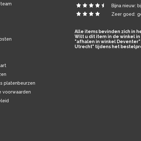
 team
Bijna nieuw:
b
Zeer goed:
g
Alle items bevinden zich in 
Wilt u dit item in de winkel 
osten
"afhalen in winkel Deventer" 
Utrecht" tijdens het bestelpr
art
zen
ls platenbeurzen
e voorwaarden
eleid