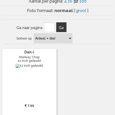
32
Aantal per pagina:
4
16
100
normaal
Foto formaat:
|
groot
|
Ga naar pagina
Ga
Sorteer op
Dan-I
Monkey Chop
12 inch gebruikt
€ 7.99