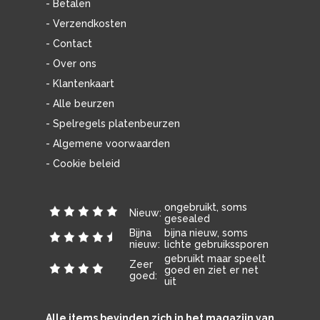
- Betalen
- Verzendkosten
- Contact
- Over ons
- Klantenkaart
- Alle beurzen
- Spelregels platenbeurzen
- Algemene voorwaarden
- Cookie beleid
ongebruikt, soms
Nieuw:
gesealed
Bijna
bijna nieuw, soms
nieuw:
lichte gebruikssporen
gebruikt maar speelt
Zeer
goed en ziet er net
goed:
uit
Alle items bevinden zich in het magazijn van