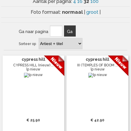
32
Aantal per pagina:
4
16
100
normaal
Foto formaat:
|
groot
|
Ga naar pagina
Ga
Sorteer op
cypress hill
cypress hill
CYPRESS HILL (nieuw) ...
III (TEMPLES OF BOOM ...
lp nieuw
lp nieuw
€ 25.90
€ 42.90