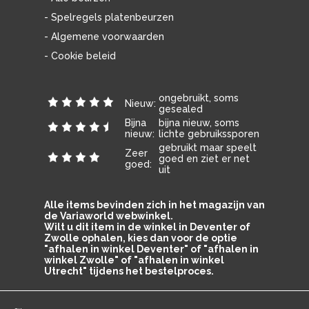
- Spelregels platenbeurzen
- Algemene voorwaarden
- Cookie beleid
ongebruikt, soms
Nieuw:
gesealed
Bijna
bijna nieuw, soms
nieuw:
lichte gebruikssporen
gebruikt maar speelt
Zeer
goed en ziet er net
goed:
uit
Alle items bevinden zich in het magazijn van
de Variaworld webwinkel.
Wilt u dit item in de winkel in Deventer of
Zwolle ophalen, kies dan voor de optie
"afhalen in winkel Deventer" of "afhalen in
winkel Zwolle" of "afhalen in winkel
Utrecht" tijdens het bestelproces.