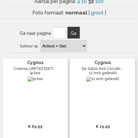
32
Aantal per pagina:
4
16
100
normaal
Foto formaat:
|
groot
|
Ga naar pagina
Ga
Sorteer op
Cygnus
Cygnus
Cosmos LIMITED EDITI ...
De Gatos And Cocodri ...
lp box
12 inch gebruikt
€ 69.99
€ 19.99