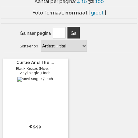
32
Aantal per pagina:
4
16
100
normaal
Foto formaat:
|
groot
|
Ga naar pagina
Ga
Sorteer op
Curtie And The ...
Black Kisses (Never ...
vinyl single 7 inch
€ 5.99