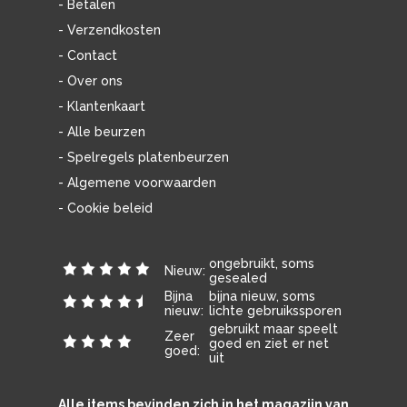
- Betalen
- Verzendkosten
- Contact
- Over ons
- Klantenkaart
- Alle beurzen
- Spelregels platenbeurzen
- Algemene voorwaarden
- Cookie beleid
ongebruikt, soms
Nieuw:
gesealed
Bijna
bijna nieuw, soms
nieuw:
lichte gebruikssporen
gebruikt maar speelt
Zeer
goed en ziet er net
goed:
uit
Alle items bevinden zich in het magazijn van