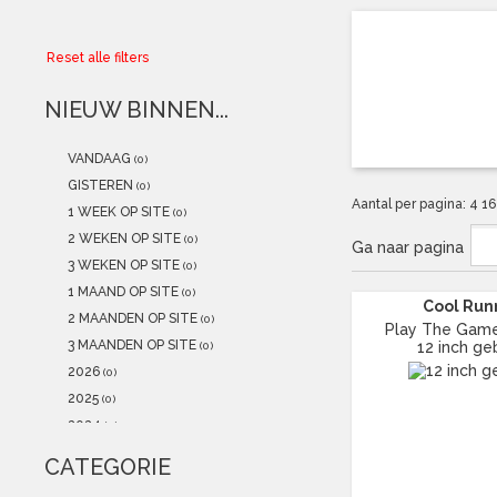
Collector
Reset alle filters
Aanbiedingen
NIEUW BINNEN...
Kadobonnen
VANDAAG
(0)
K-POP
(NEW)
GISTEREN
(0)
Aantal per pagina:
4
1
1 WEEK OP SITE
(0)
POSTERS
(NEW)
2 WEKEN OP SITE
(0)
Ga naar pagina
3 WEKEN OP SITE
(0)
Alle artikelen
1 MAAND OP SITE
(0)
Cool Run
2 MAANDEN OP SITE
(0)
Play The Game 
3 MAANDEN OP SITE
12 inch ge
(0)
2026
(0)
2025
(0)
2024
(0)
2023
(1)
CATEGORIE
2022
(0)