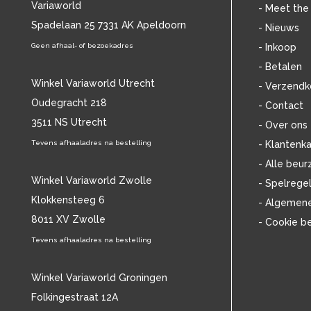
Variaworld
BILLIE HOLIDAY
(38)
- Meet the
BLANCMANGE
Spadelaan 25 7331 AK Apeldoorn
(12)
- Nieuws
BOB DYLAN
(33)
Geen afhaal- of bezoekadres
- Inkoop
BOB MARLEY & THE WAILERS
(13)
- Betalen
BOLLAND & BOLLAND
(12)
Winkel Variaworld Utrecht
- Verzendk
BONEY M.
(18)
Oudegracht 218
- Contact
BONNIE ST. CLAIRE
(17)
3511 NS Utrecht
BONNIE TYLER
(11)
- Over ons
BRANT BJORK
(11)
Tevens afhaaladres na bestelling
- Klantenka
BRIAN JONESTOWN MASSACRE
(13)
- Alle beur
BROTHERHOOD OF MAN
(11)
Winkel Variaworld Zwolle
- Spelrege
BRYAN FERRY
(13)
Klokkensteeg 6
- Algemen
BUCKS FIZZ
(11)
8011 XV Zwolle
- Cookie b
BUDDY HOLLY
(13)
BZN
Tevens afhaaladres na bestelling
(30)
C
(2376)
CAMEL
(11)
Winkel Variaworld Groningen
CAT STEVENS
(19)
Folkingestraat 12A
CHARLES MINGUS
(20)