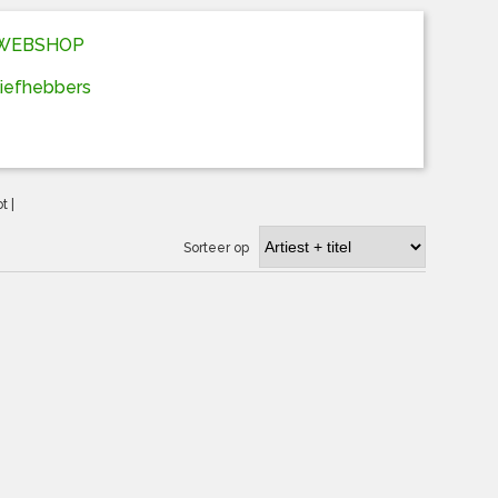
D WEBSHOP
liefhebbers
ot
|
Sorteer op