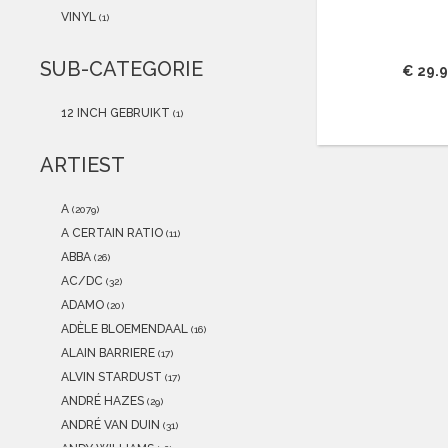
2021
(0)
VINYL
(1)
2020
(0)
2019
(0)
SUB-CATEGORIE
€ 29.
2018
(0)
2017
(0)
12 INCH GEBRUIKT
(1)
2016
(0)
2015
(0)
ARTIEST
A
(2079)
A CERTAIN RATIO
(11)
ABBA
(26)
AC/DC
(32)
ADAMO
(20)
ADÈLE BLOEMENDAAL
(16)
ALAIN BARRIERE
(17)
ALVIN STARDUST
(17)
ANDRÉ HAZES
(29)
ANDRÉ VAN DUIN
(31)