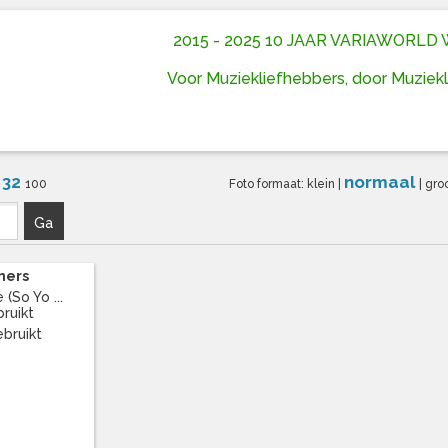
2015 - 2025 10 JAAR VARIAWORL
Voor Muziekliefhebbers, door Muziek
32
normaal
6
100
Foto formaat:
klein
|
|
gro
Ga
ners
(So Yo ...
bruikt