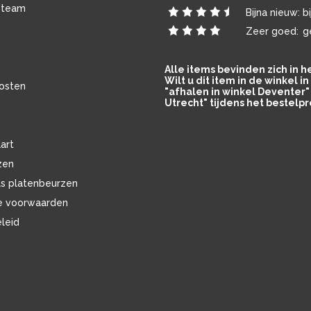
 team
Bijna nieuw:
b
Zeer goed:
g
Alle items bevinden zich in 
Wilt u dit item in de winkel 
osten
"afhalen in winkel Deventer" 
Utrecht" tijdens het bestelpr
art
zen
ls platenbeurzen
e voorwaarden
eleid