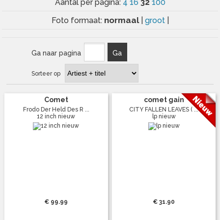
32
Aantal per pagina:
4
16
100
normaal
Foto formaat:
|
groot
|
Ga naar pagina
Ga
Sorteer op
Comet
comet gain
Frodo Der Held Des R ...
CITY FALLEN LEAVES ( ...
12 inch nieuw
lp nieuw
€ 99.99
€ 31.90