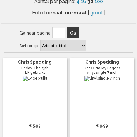
32
Aantal per pagina:
4
16
100
normaal
Foto formaat:
|
groot
|
Ga naar pagina
Ga
Sorteer op
Chris Spedding
Chris Spedding
Friday The 13th
Get Outta My Pagoda
LP gebruikt
vinyl single 7 inch
€ 5.99
€ 9.99