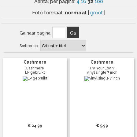
32
Aantal per pagina:
4
16
100
normaal
Foto formaat:
|
groot
|
Ga naar pagina
Ga
Sorteer op
Cashmere
Cashmere
Cashmere
Try Your Lovin'
LP gebruikt
vinyl single 7 inch
€ 24.99
€ 5.99