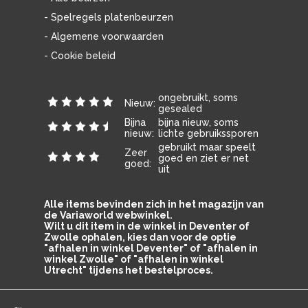
- Spelregels platenbeurzen
- Algemene voorwaarden
- Cookie beleid
ongebruikt, soms
Nieuw:
gesealed
Bijna
bijna nieuw, soms
nieuw:
lichte gebruikssporen
gebruikt maar speelt
Zeer
goed en ziet er net
goed:
uit
Alle items bevinden zich in het magazijn van
de Variaworld webwinkel.
Wilt u dit item in de winkel in Deventer of
Zwolle ophalen, kies dan voor de optie
"afhalen in winkel Deventer" of "afhalen in
winkel Zwolle" of "afhalen in winkel
Utrecht" tijdens het bestelproces.