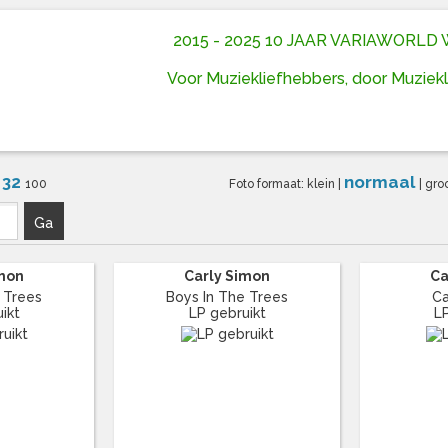
2015 - 2025 10 JAAR VARIAWORL
Voor Muziekliefhebbers, door Muziek
32
normaal
6
100
Foto formaat:
klein
|
|
gro
Ga
imon
Carly Simon
Ca
 Trees
Boys In The Trees
Ca
ikt
LP gebruikt
L