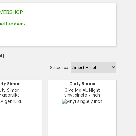
D WEBSHOP
liefhebbers
ot
|
Sorteer op
rly Simon
Carly Simon
rly Simon
Give Me All Night
P gebruikt
vinyl single 7 inch