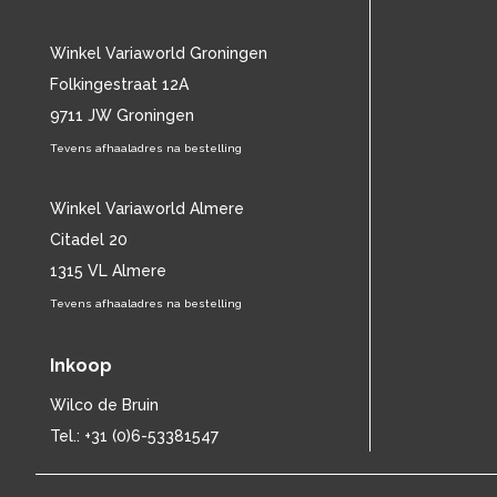
CHARLES MINGUS
(20)
CHET BAKER
(57)
Winkel Variaworld Groningen
CHILD
(11)
Folkingestraat 12A
CHILLY GONZALES
(13)
9711 JW Groningen
CHRIS DE BURGH
(11)
Tevens afhaaladres na bestelling
CHUBBY CHECKER
(25)
CHUCK BERRY
(15)
CISKA PETERS
Winkel Variaworld Almere
(19)
CLIFF RICHARD
(77)
Citadel 20
CLUSTER
(11)
1315 VL Almere
CONNIE FRANCIS
(14)
Tevens afhaaladres na bestelling
CONNY VANDENBOS
(41)
CONRAD SCHNITZLER
(11)
Inkoop
CORRIE VAN GORP
(16)
CORRY
(27)
Wilco de Bruin
CORRY BROKKEN
(23)
Tel.: +31 (0)6-53381547
CREEDENCE CLEARWATER REVIVAL
(15)
CULTURE CLUB
(11)