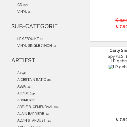
2021
(1)
CD
(22)
2020
(0)
VINYL
(6)
2019
(0)
€ 9.9
2018
(0)
SUB-CATEGORIE
€ 7.9
2017
(0)
2016
(0)
LP GEBRUIKT
(4)
2015
(0)
VINYL SINGLE 7 INCH
(2)
Carly S
Spy (U.S. 
ARTIEST
LP gebru
A
(1916)
A CERTAIN RATIO
(11)
ABBA
(26)
AC/DC
(33)
ADAMO
(20)
ADÈLE BLOEMENDAAL
(16)
ALAIN BARRIERE
(17)
€ 7.9
ALVIN STARDUST
(17)