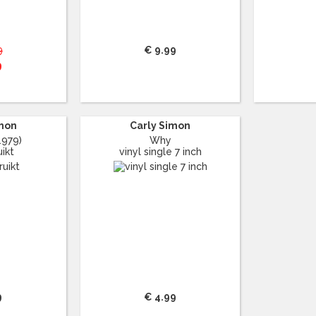
9
€ 9.99
9
imon
Carly Simon
1979)
Why
ikt
vinyl single 7 inch
9
€ 4.99