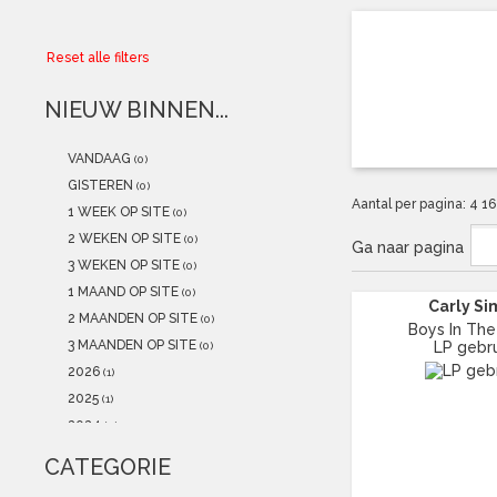
Collector
Reset alle filters
Aanbiedingen
NIEUW BINNEN...
Kadobonnen
VANDAAG
(0)
K-POP
(NEW)
GISTEREN
(0)
Aantal per pagina:
4
1
1 WEEK OP SITE
(0)
POSTERS
(NEW)
2 WEKEN OP SITE
(0)
Ga naar pagina
3 WEKEN OP SITE
(0)
Alle artikelen
1 MAAND OP SITE
(0)
Carly S
2 MAANDEN OP SITE
(0)
Boys In The
3 MAANDEN OP SITE
LP gebru
(0)
2026
(1)
2025
(1)
2024
(0)
2023
(1)
CATEGORIE
2022
(2)