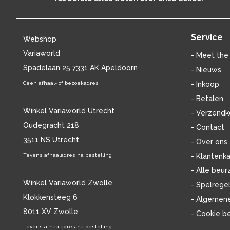
BILL EVANS
(24)
BILLIE HOLIDAY
(36)
BLANCMANGE
(12)
Service
Webshop
BOB DYLAN
(33)
Variaworld
BOB MARLEY & THE WAILERS
(13)
- Meet the
BOLLAND & BOLLAND
Spadelaan 25 7331 AK Apeldoorn
(12)
- Nieuws
BONEY M.
(18)
Geen afhaal- of bezoekadres
- Inkoop
BONNIE ST. CLAIRE
(17)
- Betalen
BONNIE TYLER
(11)
Winkel Variaworld Utrecht
- Verzendk
BRANT BJORK
(11)
Oudegracht 218
- Contact
BRIAN JONESTOWN MASSACRE
(13)
3511 NS Utrecht
BROTHERHOOD OF MAN
(11)
- Over ons
BRYAN FERRY
(13)
Tevens afhaaladres na bestelling
- Klantenka
BUCKS FIZZ
(11)
- Alle beur
BUDDY HOLLY
(14)
Winkel Variaworld Zwolle
- Spelrege
BZN
(30)
Klokkensteeg 6
- Algemen
C
(2222)
8011 XV Zwolle
- Cookie b
CAMEL
(11)
CAT STEVENS
Tevens afhaaladres na bestelling
(19)