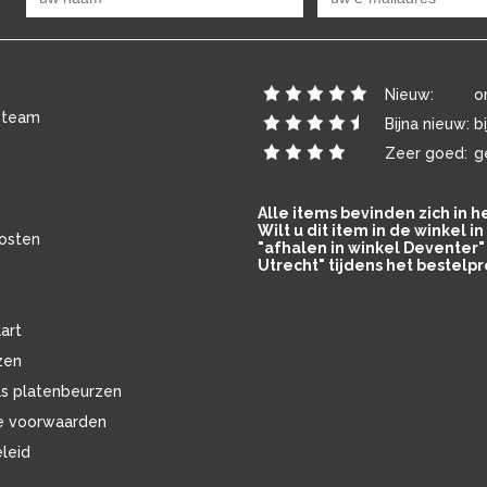
Nieuw:
o
 team
Bijna nieuw:
b
Zeer goed:
g
Alle items bevinden zich in 
Wilt u dit item in de winkel 
osten
"afhalen in winkel Deventer" 
Utrecht" tijdens het bestelpr
art
zen
ls platenbeurzen
e voorwaarden
eleid