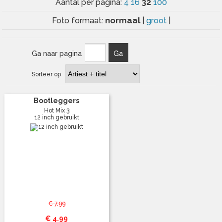
32
Aantal per pagina:
4
16
100
normaal
Foto formaat:
|
groot
|
Ga naar pagina
Ga
Sorteer op
Bootleggers
Hot Mix 3
12 inch gebruikt
€ 7.99
€ 4.99