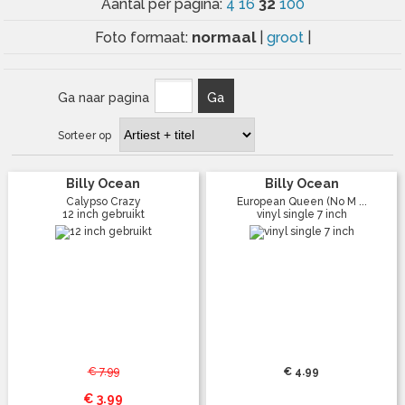
32
Aantal per pagina:
4
16
100
normaal
Foto formaat:
|
groot
|
Ga naar pagina
Ga
Sorteer op
Billy Ocean
Billy Ocean
Calypso Crazy
European Queen (No M ...
12 inch gebruikt
vinyl single 7 inch
€ 7.99
€ 4.99
€ 3.99