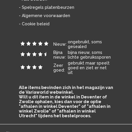
- Spelregels platenbeurzen
- Algemene voorwaarden
- Cookie beleid
ongebruikt, soms
Nieuw:
gesealed
Bijna
bijna nieuw, soms
nieuw:
lichte gebruikssporen
gebruikt maar speelt
Zeer
goed en ziet er net
goed:
uit
Alle items bevinden zich in het magazijn van
de Variaworld webwinkel.
Wilt u dit item in de winkel in Deventer of
Zwolle ophalen, kies dan voor de optie
"afhalen in winkel Deventer" of "afhalen in
winkel Zwolle" of "afhalen in winkel
Utrecht" tijdens het bestelproces.