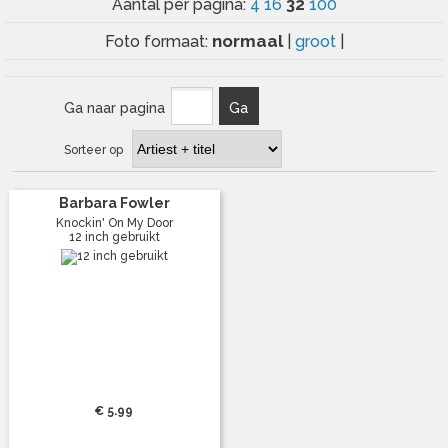
32
Aantal per pagina:
4
16
100
normaal
Foto formaat:
|
groot
|
Ga naar pagina
Ga
Sorteer op
Barbara Fowler
Knockin' On My Door
12 inch gebruikt
€ 5.99