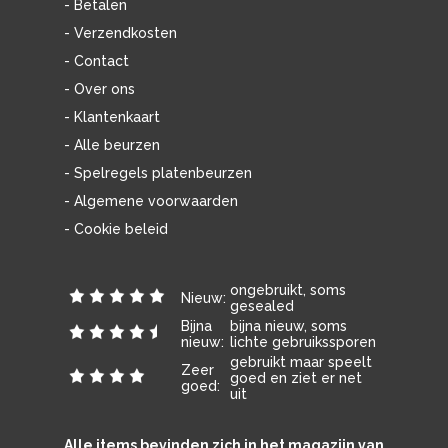
- Betalen
- Verzendkosten
- Contact
- Over ons
- Klantenkaart
- Alle beurzen
- Spelregels platenbeurzen
- Algemene voorwaarden
- Cookie beleid
ongebruikt, soms
Nieuw:
gesealed
Bijna
bijna nieuw, soms
nieuw:
lichte gebruikssporen
gebruikt maar speelt
Zeer
goed en ziet er net
goed:
uit
Alle items bevinden zich in het magazijn van