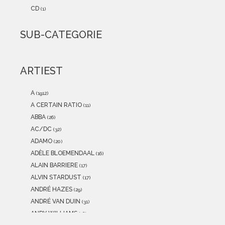
2021
(0)
CD
(1)
2020
(0)
2019
(0)
SUB-CATEGORIE
2018
(0)
2017
(0)
2016
(0)
ARTIEST
2015
(0)
A
(1912)
A CERTAIN RATIO
(11)
ABBA
(26)
AC/DC
(32)
ADAMO
(20)
ADÈLE BLOEMENDAAL
(16)
ALAIN BARRIERE
(17)
ALVIN STARDUST
(17)
ANDRÉ HAZES
(29)
ANDRÉ VAN DUIN
(31)
ANDY WILLIAMS
(16)