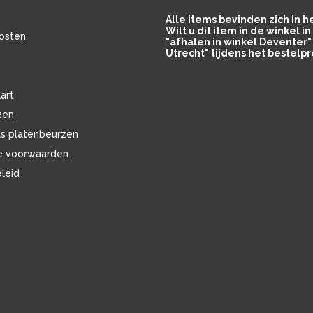
Alle items bevinden zich in 
Wilt u dit item in de winkel 
osten
"afhalen in winkel Deventer" 
Utrecht" tijdens het bestelpr
art
zen
ls platenbeurzen
e voorwaarden
eleid