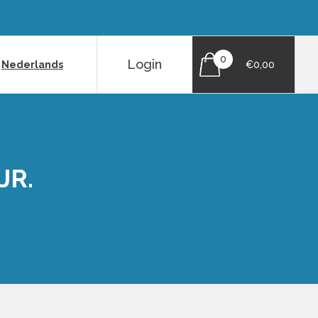
0
Login
|
Nederlands
€0,00
JR.