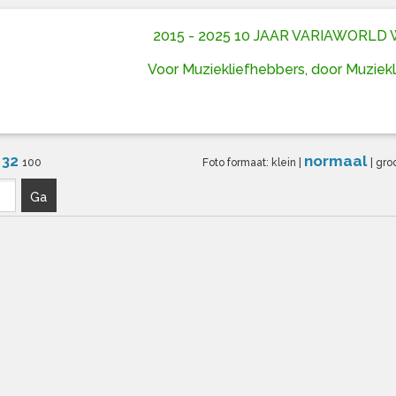
2015 - 2025 10 JAAR VARIAWORL
Voor Muziekliefhebbers, door Muziek
32
normaal
6
100
Foto formaat:
klein
|
|
gro
Ga