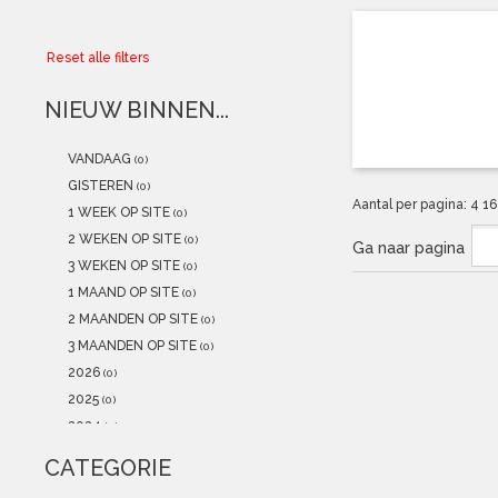
Collector
Reset alle filters
Aanbiedingen
NIEUW BINNEN...
Kadobonnen
VANDAAG
(0)
K-POP
(NEW)
GISTEREN
(0)
Aantal per pagina:
4
1
1 WEEK OP SITE
(0)
POSTERS
(NEW)
2 WEKEN OP SITE
(0)
Ga naar pagina
3 WEKEN OP SITE
(0)
Alle artikelen
1 MAAND OP SITE
(0)
2 MAANDEN OP SITE
(0)
3 MAANDEN OP SITE
(0)
2026
(0)
2025
(0)
2024
(0)
2023
(0)
CATEGORIE
2022
(0)