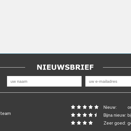
Nieuw:
o
 team
Bijna nieuw:
b
Zeer goed:
g