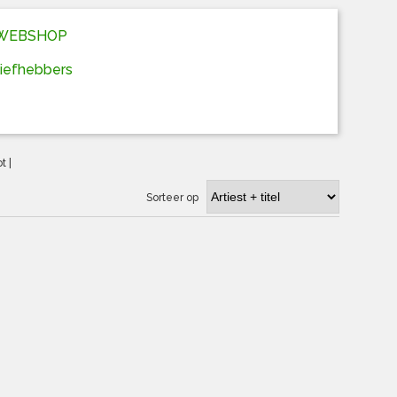
D WEBSHOP
liefhebbers
ot
|
Sorteer op