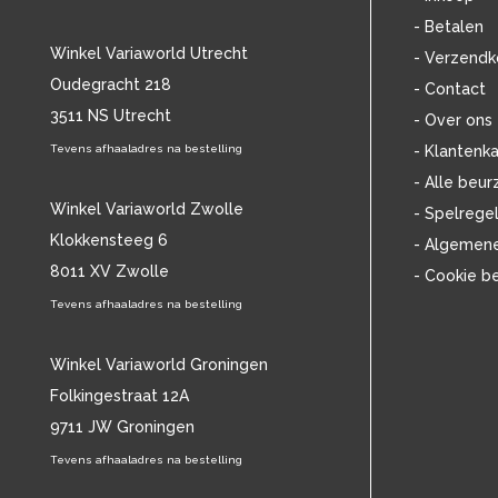
BOB DYLAN
(33)
- Betalen
BOB MARLEY & THE WAILERS
(13)
Winkel Variaworld Utrecht
- Verzendk
BOLLAND & BOLLAND
(12)
Oudegracht 218
- Contact
BONEY M.
(18)
3511 NS Utrecht
BONNIE ST. CLAIRE
(17)
- Over ons
BONNIE TYLER
(11)
Tevens afhaaladres na bestelling
- Klantenka
BRANT BJORK
(11)
- Alle beur
BRIAN JONESTOWN MASSACRE
(13)
Winkel Variaworld Zwolle
- Spelrege
BROTHERHOOD OF MAN
(11)
Klokkensteeg 6
- Algemen
BRYAN FERRY
(13)
8011 XV Zwolle
- Cookie b
BUCKS FIZZ
(11)
BUDDY HOLLY
Tevens afhaaladres na bestelling
(14)
BZN
(30)
C
(2220)
Winkel Variaworld Groningen
CAMEL
(11)
Folkingestraat 12A
CAT STEVENS
(19)
9711 JW Groningen
CHARLES MINGUS
(20)
Tevens afhaaladres na bestelling
CHET BAKER
(58)
CHILD
(11)