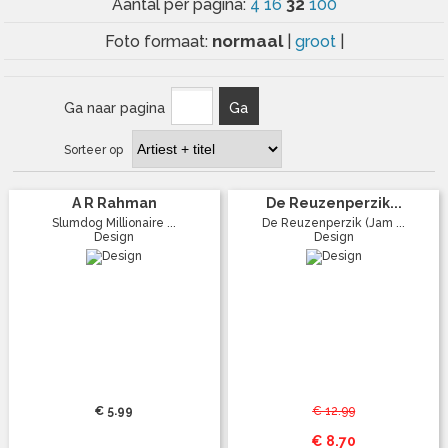
32
Aantal per pagina:
4
16
100
normaal
Foto formaat:
|
groot
|
Ga naar pagina
Ga
Sorteer op
A R Rahman
De Reuzenperzik...
Slumdog Millionaire ...
De Reuzenperzik (Jam ...
Design
Design
€ 5.99
€ 12.99
€ 8.70