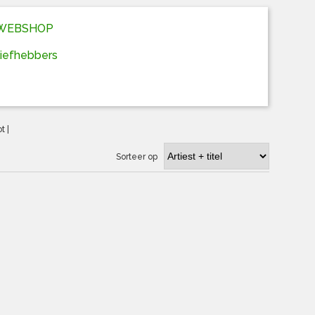
D WEBSHOP
liefhebbers
ot
|
Sorteer op