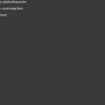
ls platenbeurzen
e voorwaarden
eleid