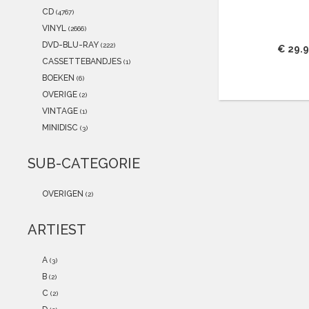
2021
(0)
CD
(4767)
2020
(0)
VINYL
(2666)
2019
(0)
DVD-BLU-RAY
(222)
€ 29.
2018
(0)
CASSETTEBANDJES
(1)
2017
(0)
BOEKEN
(6)
2016
(0)
OVERIGE
(2)
2015
(0)
VINTAGE
(1)
MINIDISC
(3)
SUB-CATEGORIE
OVERIGEN
(2)
ARTIEST
A
(3)
B
(2)
C
(2)