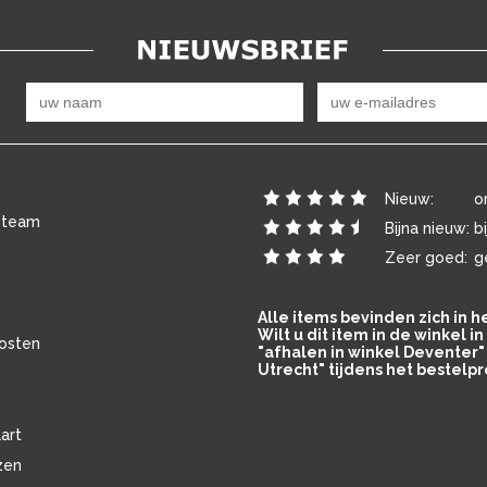
Nieuw:
o
 team
Bijna nieuw:
b
Zeer goed:
g
Alle items bevinden zich in 
Wilt u dit item in de winkel 
osten
"afhalen in winkel Deventer" 
Utrecht" tijdens het bestelpr
art
zen