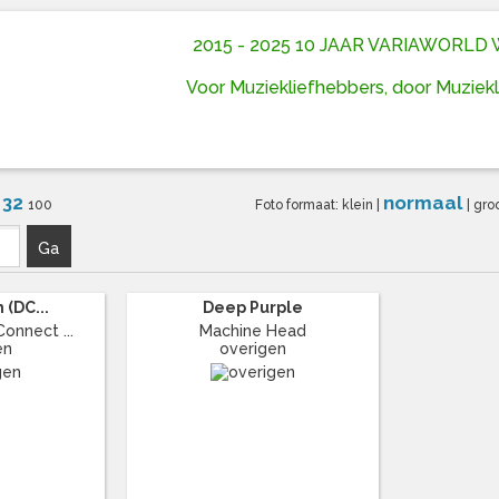
2015 - 2025 10 JAAR VARIAWORL
Voor Muziekliefhebbers, door Muziek
32
normaal
6
100
Foto formaat:
klein
|
|
gro
Ga
 (DC...
Deep Purple
onnect ...
Machine Head
en
overigen