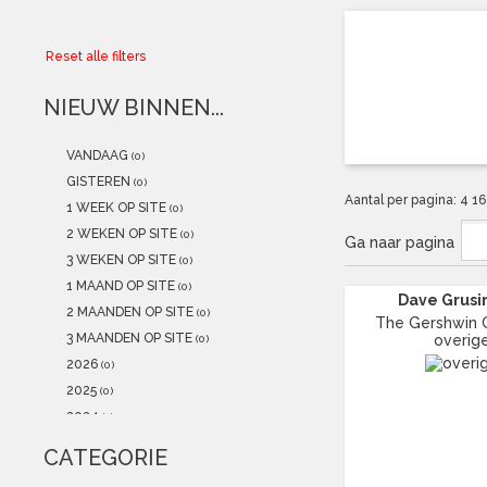
Collector
Reset alle filters
Aanbiedingen
NIEUW BINNEN...
Kadobonnen
VANDAAG
(0)
K-POP
(NEW)
GISTEREN
(0)
Aantal per pagina:
4
1
1 WEEK OP SITE
(0)
POSTERS
(NEW)
2 WEKEN OP SITE
(0)
Ga naar pagina
3 WEKEN OP SITE
(0)
Alle artikelen
1 MAAND OP SITE
(0)
Dave Grusin
2 MAANDEN OP SITE
(0)
The Gershwin C
3 MAANDEN OP SITE
overig
(0)
2026
(0)
2025
(0)
2024
(1)
2023
(1)
CATEGORIE
2022
(0)