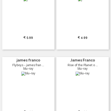
€ 5.99
€ 4.99
james franco
James Franco
Flyboys - james fran ...
Rise of the Planet o ...
blu-ray
blu-ray