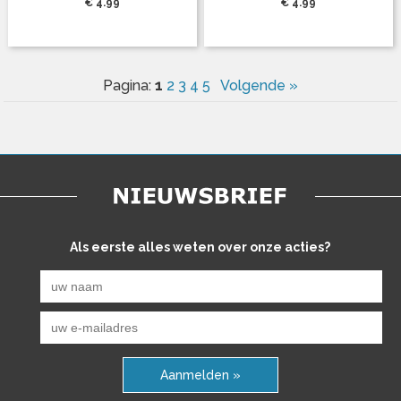
€ 4.99
€ 4.99
1
Pagina:
2
3
4
5
Volgende »
Als eerste alles weten over onze acties?
Aanmelden »