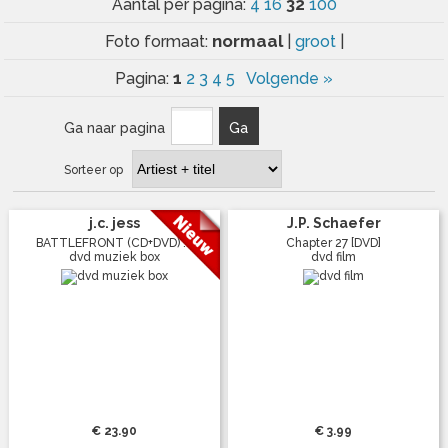
32
Aantal per pagina:
4
16
100
normaal
Foto formaat:
|
groot
|
1
Pagina:
2
3
4
5
Volgende »
Ga naar pagina
Ga
Sorteer op
j.c. jess
J.P. Schaefer
BATTLEFRONT (CD+DVD) ...
Chapter 27 [DVD]
dvd muziek box
dvd film
€ 23.90
€ 3.99