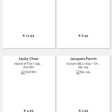
€ 12.99
€ 6.99
Jacky Chan
Jacques Perrin
Island of Fire [ 199 ...
Oceans [BLU-Ray + DV ...
dvd film
blu-ray
€ 4.99
€ 5.99