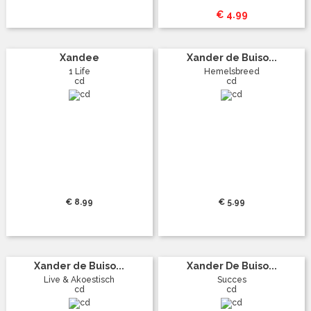
€ 4.99
Xandee
Xander de Buiso...
1 Life
Hemelsbreed
cd
cd
€ 8.99
€ 5.99
Xander de Buiso...
Xander De Buiso...
Live & Akoestisch
Succes
cd
cd