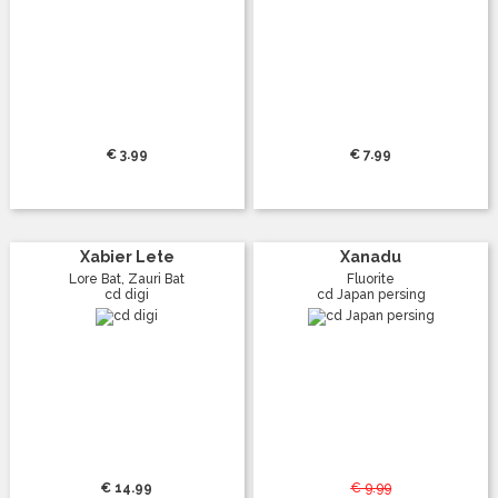
€ 3.99
€ 7.99
Xabier Lete
Xanadu
Lore Bat, Zauri Bat
Fluorite
cd digi
cd Japan persing
€ 14.99
€ 9.99