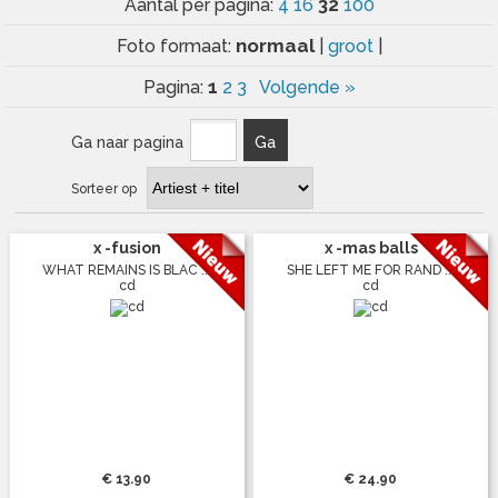
32
Aantal per pagina:
4
16
100
normaal
Foto formaat:
|
groot
|
1
Pagina:
2
3
Volgende »
Ga naar pagina
Ga
Sorteer op
x -fusion
x -mas balls
WHAT REMAINS IS BLAC ...
SHE LEFT ME FOR RAND ...
cd
cd
€ 13.90
€ 24.90