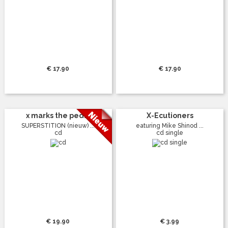
€ 17.90
€ 17.90
x marks the ped...
X-Ecutioners
SUPERSTITION (nieuw) ...
eaturing Mike Shinod ...
cd
cd single
€ 19.90
€ 3.99