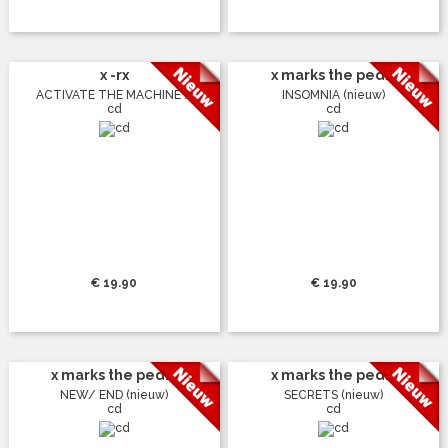
x -rx
x marks the ped...
ACTIVATE THE MACHINE ...
INSOMNIA (nieuw)
cd
cd
€ 19.90
€ 19.90
x marks the ped...
x marks the ped...
NEW/ END (nieuw)
SECRETS (nieuw)
cd
cd