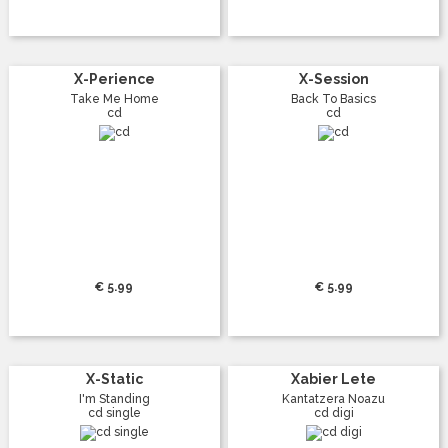
X-Perience
X-Session
Take Me Home
Back To Basics
cd
cd
€ 5.99
€ 5.99
X-Static
Xabier Lete
I'm Standing
Kantatzera Noazu
cd single
cd digi