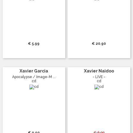
€ 5.99
€ 20.90
Xavier Garcia
Xavier Naidoo
Apocalypse / Image-M ...
- LIVE -
cd
cd
€ 9.99
€ 6.99