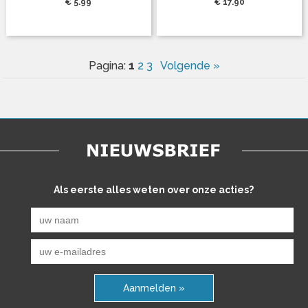
€ 5.99
€ 17.90
1
Pagina:
2
3
Volgende »
Als eerste alles weten over onze acties?
Aanmelden »