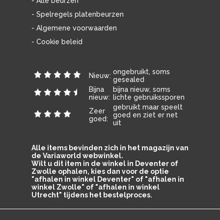
- Alle beurzen
- Spelregels platenbeurzen
- Algemene voorwaarden
- Cookie beleid
ongebruikt, soms
Nieuw:
gesealed
Bijna
bijna nieuw, soms
nieuw:
lichte gebruikssporen
gebruikt maar speelt
Zeer
goed en ziet er net
goed:
uit
Alle items bevinden zich in het magazijn van
de Variaworld webwinkel.
Wilt u dit item in de winkel in Deventer of
Zwolle ophalen, kies dan voor de optie
"afhalen in winkel Deventer" of "afhalen in
winkel Zwolle" of "afhalen in winkel
Utrecht" tijdens het bestelproces.