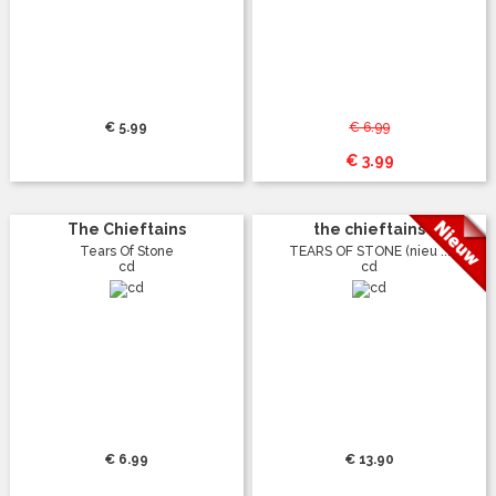
€ 5.99
€ 6.99
€ 3.99
The Chieftains
the chieftains
Tears Of Stone
TEARS OF STONE (nieu ...
cd
cd
€ 6.99
€ 13.90