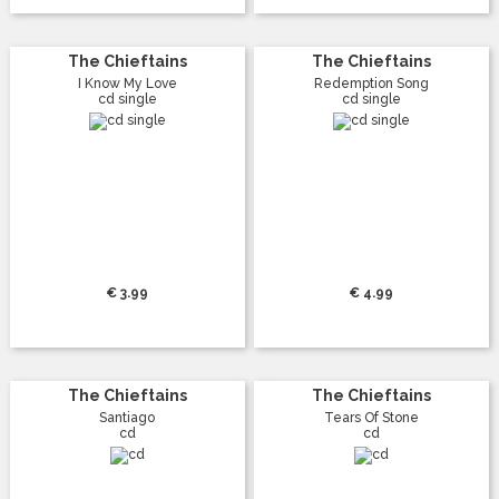
The Chieftains
The Chieftains
I Know My Love
Redemption Song
cd single
cd single
€ 3.99
€ 4.99
The Chieftains
The Chieftains
Santiago
Tears Of Stone
cd
cd