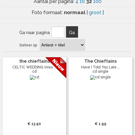
32
Aantal per pagina:
4
16
100
normaal
Foto formaat:
|
groot
|
Ga naar pagina
Ga
Sorteer op
the chieftains
The Chieftains
CELTIC WEDDING (nieu ...
Have I Told You Late ...
cd
cd single
€ 13.90
€ 1.99