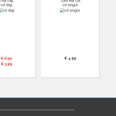
The Fall
Turn Me On
cd digi
cd single
€ 6.99
€ 4.99
€ 3.99