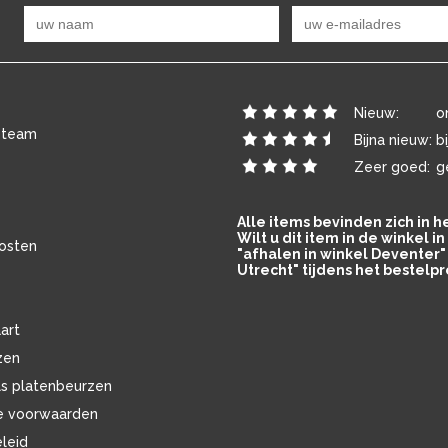
Nieuw:
o
 team
Bijna nieuw:
b
Zeer goed:
g
Alle items bevinden zich in 
Wilt u dit item in de winkel 
osten
"afhalen in winkel Deventer" 
Utrecht" tijdens het bestelpr
art
zen
ls platenbeurzen
e voorwaarden
eleid