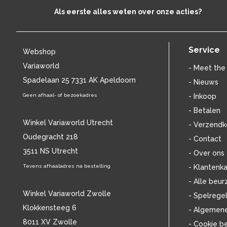
ATOMIC ROOSTER
(13)
Als eerste alles weten over onze acties?
AVISHAI COHEN
(12)
AYREON
(17)
B
(5943)
Service
Webshop
B.B. KING
(48)
Variaworld
- Meet the
BABYBIRD
(14)
Spadelaan 25 7331 AK Apeldoorn
BABYFACE
- Nieuws
(16)
BACH
(71)
Geen afhaal- of bezoekadres
- Inkoop
BACKSTREET BOYS
(15)
- Betalen
BAD RELIGION
(15)
Winkel Variaworld Utrecht
- Verzendk
BADLY DRAWN BOY
(14)
Oudegracht 218
- Contact
BANANARAMA
(13)
3511 NS Utrecht
- Over ons
BARBRA STREISAND
(44)
BARRY MANILOW
Tevens afhaaladres na bestelling
- Klantenka
(15)
BARRY WHITE
(24)
- Alle beur
BATHORY
(12)
Winkel Variaworld Zwolle
- Spelrege
BECK
(13)
Klokkensteeg 6
- Algemen
BEE GEES
(17)
8011 XV Zwolle
- Cookie b