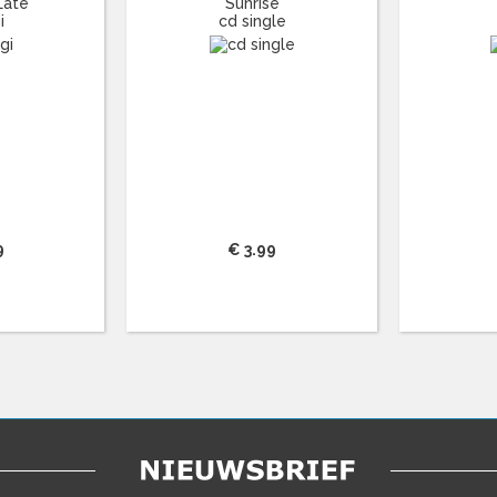
Late
Sunrise
i
cd single
9
€ 3.99