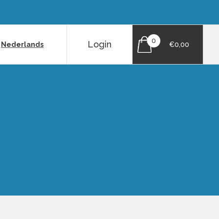
0
Login
|
Nederlands
€0,00