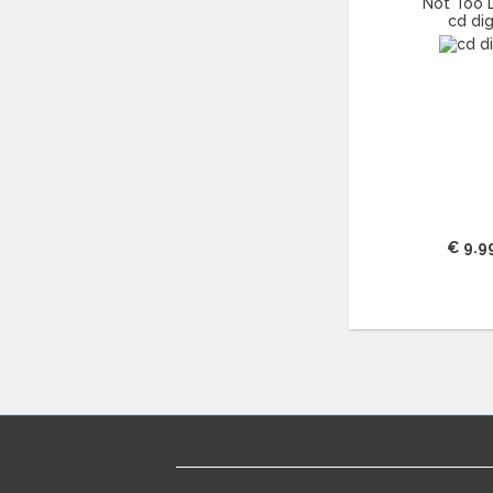
Not Too 
ANDREA BOCELLI
(29)
cd dig
ANDREAS VOLLENWEIDER
(13)
ANDREW LLOYD WEBBER
(16)
ANDY WILLIAMS
(11)
ANGELIQUE KIDJO
(12)
ANGELO BRANDUARDI
(13)
ANITA MEYER
(16)
ANNIE LENNOX
(11)
ANOUK
(44)
€ 9.9
ANTONÍN DVO?ÁK
(14)
ANTONIO VIVALDI
(23)
APOCALYPTICA
(12)
ARETHA FRANKLIN
(43)
ARIANA GRANDE
(15)
ARRESTED DEVELOPMENT
(11)
ART TATUM
(11)
ASH
(17)
ASTOR PIAZZOLLA
(17)
ASTRID SERIESE
(15)