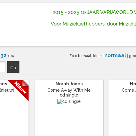
2015 - 2025 10 JAAR VARIAWORL
Voor Muziekliefhebbers, door Muziek
32
normaal
6
100
Foto formaat:
klein
|
|
gro
Ga
ones
Norah Jones
No
(nieuw)
Come Away With Me
Come 
cd single