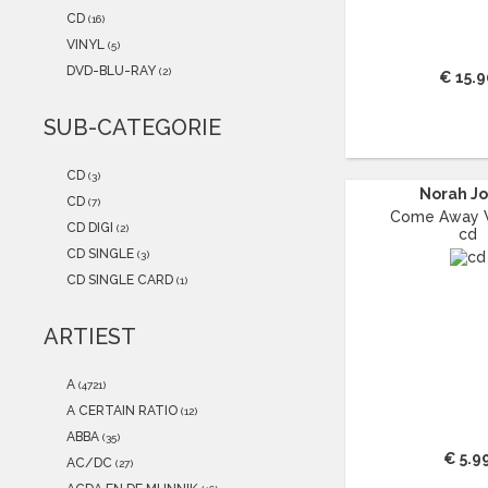
2021
(0)
CD
(16)
2020
(0)
VINYL
(5)
2019
(0)
DVD-BLU-RAY
(2)
€ 15.9
2018
(0)
2017
(0)
SUB-CATEGORIE
2016
(0)
2015
(0)
CD
(3)
Norah J
CD
(7)
Come Away 
CD DIGI
(2)
cd
CD SINGLE
(3)
CD SINGLE CARD
(1)
ARTIEST
A
(4721)
A CERTAIN RATIO
(12)
ABBA
(35)
€ 5.9
AC/DC
(27)