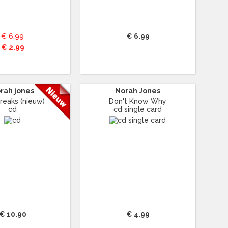
€ 6.99
€ 6.99
€ 2.99
rah jones
Norah Jones
reaks (nieuw)
Don't Know Why
cd
cd single card
€ 10.90
€ 4.99