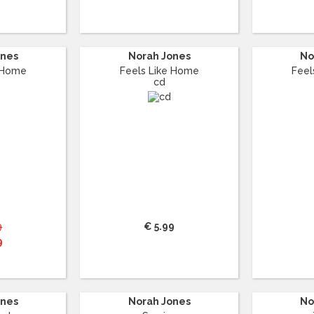
ones
Norah Jones
No
e Home
Feels Like Home
Feel
cd
9
€ 5.99
9
ones
Norah Jones
No