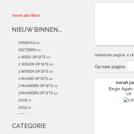
Collector
Reset alle filters
Aanbiedingen
NIEUW BINNEN...
Kadobonnen
VANDAAG
(0)
K-POP
(NEW)
GISTEREN
(0)
Aantal per pagina:
4
1
1 WEEK OP SITE
(0)
POSTERS
(NEW)
2 WEKEN OP SITE
(0)
Ga naar pagina
3 WEKEN OP SITE
(0)
Alle artikelen
1 MAAND OP SITE
(0)
norah j
2 MAANDEN OP SITE
(2)
Begin Again 
3 MAANDEN OP SITE
cd
(3)
2026
(7)
2025
(2)
2024
(3)
2023
(1)
CATEGORIE
2022
(0)