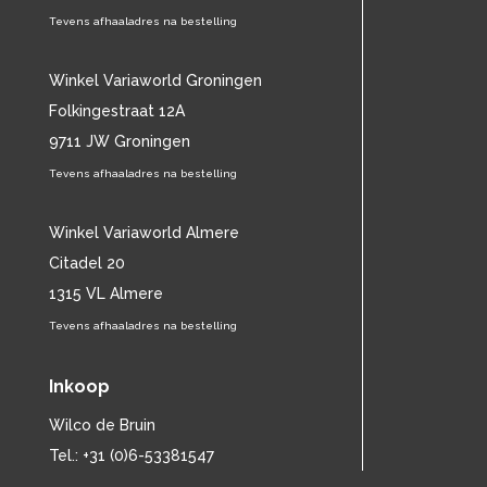
BEETHOVEN
(148)
Tevens afhaaladres na bestelling
BELLE PEREZ
(17)
BEN HARPER
(14)
BEN WEBSTER
Winkel Variaworld Groningen
(12)
BENNY GOODMAN
(29)
Folkingestraat 12A
BENNY NEYMAN
(15)
9711 JW Groningen
BERLIOZ
(16)
Tevens afhaaladres na bestelling
BERT HEERINK
(11)
BESSIE SMITH
(29)
Winkel Variaworld Almere
BETH HART
(16)
BETTE MIDLER
Citadel 20
(13)
BIG JOE TURNER
(13)
1315 VL Almere
BILL EVANS
(24)
Tevens afhaaladres na bestelling
BILLIE HOLIDAY
(86)
BILLY ECKSTINE
(13)
Inkoop
BILLY FURY
(12)
BILLY IDOL
(11)
Wilco de Bruin
BILLY JOEL
(13)
Tel.: +31 (0)6-53381547
BILLY OCEAN
(12)