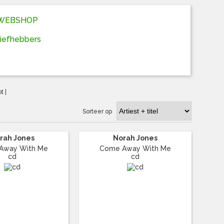
D WEBSHOP
liefhebbers
ot
|
Sorteer op
rah Jones
Norah Jones
Away With Me
Come Away With Me
cd
cd