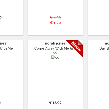
0
€ 4.99
€ 1.99
ones
norah jones
no
With Me
Come Away With Me (n ...
Day B
cd
9
€ 15.90