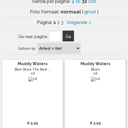
32
Aantal per pagina:
4
16
100
normaal
Foto formaat:
|
groot
|
1
Pagina:
2
3
Volgende »
Ga naar pagina
Ga
Sorteer op
Muddy Waters
Muddy Waters
Blue Skies The Best ...
Blues
cd
cd
€ 5.99
€ 5.99