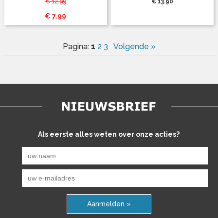
€ 12.99
€ 13.90
€ 7.99
1
Pagina:
2
3
Volgende »
Als eerste alles weten over onze acties?
Aanmelden »