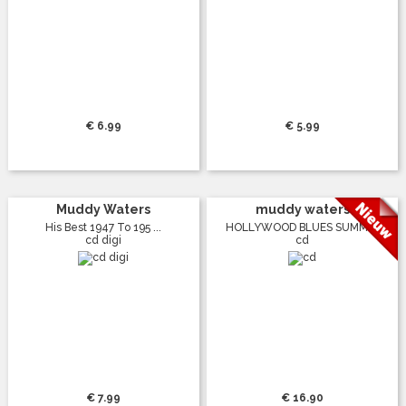
€ 6.99
€ 5.99
Muddy Waters
muddy waters
His Best 1947 To 195 ...
HOLLYWOOD BLUES SUMM ...
cd digi
cd
€ 7.99
€ 16.90