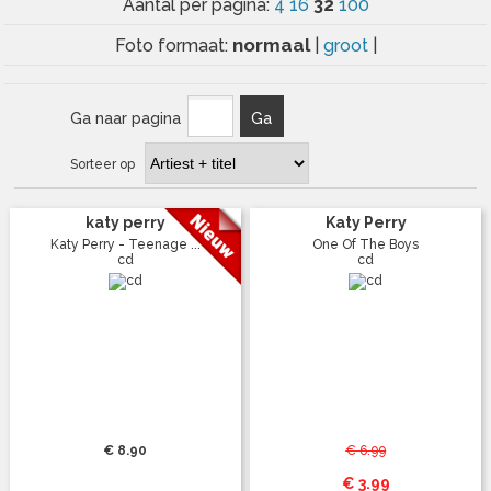
32
Aantal per pagina:
4
16
100
normaal
Foto formaat:
|
groot
|
Ga naar pagina
Ga
Sorteer op
katy perry
Katy Perry
Katy Perry - Teenage ...
One Of The Boys
cd
cd
€ 8.90
€ 6.99
€ 3.99