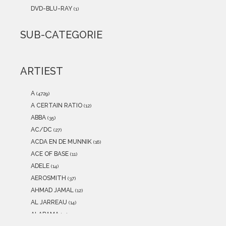
2021
(0)
DVD-BLU-RAY
(1)
2020
(0)
2019
(0)
SUB-CATEGORIE
2018
(0)
2017
(0)
2016
(0)
ARTIEST
2015
(0)
A
(4729)
A CERTAIN RATIO
(12)
ABBA
(35)
AC/DC
(27)
ACDA EN DE MUNNIK
(16)
ACE OF BASE
(11)
ADELE
(14)
AEROSMITH
(37)
AHMAD JAMAL
(12)
AL JARREAU
(14)
ALABAMA
(11)