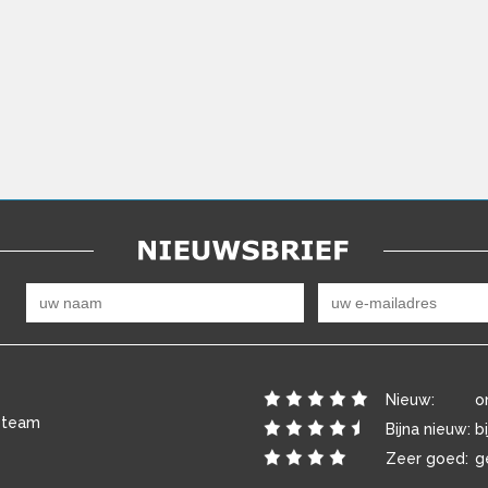
Nieuw:
o
 team
Bijna nieuw:
b
Zeer goed:
g