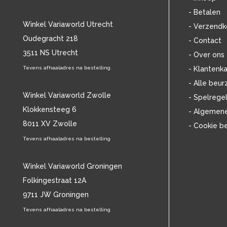
ANNIE LENNOX
(11)
- Betalen
ANOUK
(44)
Winkel Variaworld Utrecht
- Verzendk
ANTONÍN DVO?ÁK
(14)
Oudegracht 218
- Contact
ANTONIO VIVALDI
(23)
3511 NS Utrecht
APOCALYPTICA
(12)
- Over ons
ARETHA FRANKLIN
(43)
Tevens afhaaladres na bestelling
- Klantenka
ARIANA GRANDE
(14)
- Alle beur
ARRESTED DEVELOPMENT
(11)
Winkel Variaworld Zwolle
- Spelrege
ART TATUM
(11)
Klokkensteeg 6
- Algemen
ASH
(17)
8011 XV Zwolle
- Cookie b
ASTOR PIAZZOLLA
(17)
ASTRID SERIESE
Tevens afhaaladres na bestelling
(15)
ATOMIC ROOSTER
(13)
AVISHAI COHEN
(12)
Winkel Variaworld Groningen
AYREON
(17)
Folkingestraat 12A
B
(5973)
9711 JW Groningen
B.B. KING
(49)
Tevens afhaaladres na bestelling
BABYBIRD
(14)
BABYFACE
(16)