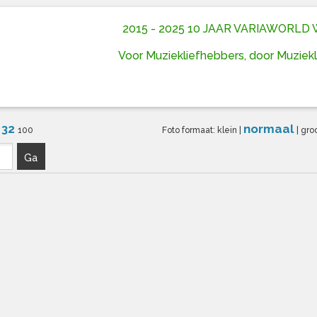
2015 - 2025 10 JAAR VARIAWORL
Voor Muziekliefhebbers, door Muziek
32
normaal
6
100
Foto formaat:
klein
|
|
gro
Ga