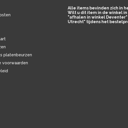
Alle items bevinden zich in 
Wilt u dit item in de winkel 
osten
"afhalen in winkel Deventer" 
Utrecht" tijdens het bestelpr
art
zen
ls platenbeurzen
e voorwaarden
eleid