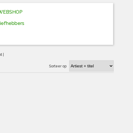
D WEBSHOP
liefhebbers
ot
|
Sorteer op