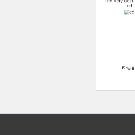
The Very Best 
ANDY WILLIAMS
(11)
cd
ANGELIQUE KIDJO
(12)
ANGELO BRANDUARDI
(13)
ANITA MEYER
(16)
ANNIE LENNOX
(11)
ANOUK
(44)
ANTONÍN DVO?ÁK
(14)
ANTONIO VIVALDI
(23)
APOCALYPTICA
(12)
€ 15.9
ARETHA FRANKLIN
(43)
ARIANA GRANDE
(15)
ARRESTED DEVELOPMENT
(11)
ART TATUM
(11)
ASH
(17)
ASTOR PIAZZOLLA
(17)
ASTRID SERIESE
(15)
ATOMIC ROOSTER
(13)
AVISHAI COHEN
(12)
AYREON
(17)