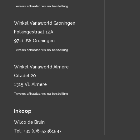
BEN WEBSTER
(12)
Tevens afhaaladres na bestelling
BENNY GOODMAN
(29)
BENNY NEYMAN
(15)
BERLIOZ
Winkel Variaworld Groningen
(16)
BERT HEERINK
(11)
Folkingestraat 12A
BESSIE SMITH
(29)
9711 JW Groningen
BETH HART
(16)
Tevens afhaaladres na bestelling
BETTE MIDLER
(13)
BIG JOE TURNER
(13)
Winkel Variaworld Almere
BILL EVANS
(25)
BILLIE HOLIDAY
Citadel 20
(87)
BILLY ECKSTINE
(13)
1315 VL Almere
BILLY FURY
(12)
Tevens afhaaladres na bestelling
BILLY IDOL
(11)
BILLY JOEL
(13)
Inkoop
BILLY OCEAN
(12)
BING CROSBY
(22)
Wilco de Bruin
BIZET
(15)
Tel.: +31 (0)6-53381547
BJÖRK
(15)