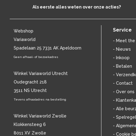
B
(5946)
Als eerste alles weten over onze acties?
B.B. KING
(49)
BABYBIRD
(14)
BABYFACE
(16)
Service
Webshop
BACH
(71)
Variaworld
- Meet the
BACKSTREET BOYS
(15)
Spadelaan 25 7331 AK Apeldoorn
BAD RELIGION
- Nieuws
(15)
BADLY DRAWN BOY
(14)
Geen afhaal- of bezoekadres
- Inkoop
BANANARAMA
(13)
- Betalen
BARBRA STREISAND
(44)
Winkel Variaworld Utrecht
- Verzendk
BARRY MANILOW
(15)
Oudegracht 218
- Contact
BARRY WHITE
(24)
3511 NS Utrecht
- Over ons
BATHORY
(12)
BECK
Tevens afhaaladres na bestelling
- Klantenka
(13)
BEE GEES
(17)
- Alle beur
BEETHOVEN
(148)
Winkel Variaworld Zwolle
- Spelrege
BELLE PEREZ
(17)
Klokkensteeg 6
- Algemen
BEN HARPER
(14)
8011 XV Zwolle
- Cookie b