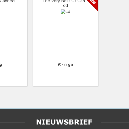
Canned ...
The Very Best Of Can ...
cd
9
€ 10.90