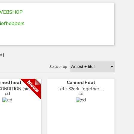
D WEBSHOP
liefhebbers
ot
|
Sorteer op
nned heat
Canned Heat
NDITION (nie ...
Let's Work Together: ...
cd
cd