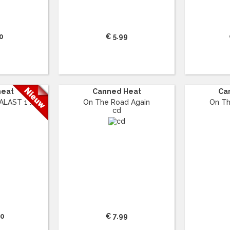
0
€ 5.99
heat
Canned Heat
Ca
LAST 1 ...
On The Road Again
On Th
cd
90
€ 7.99