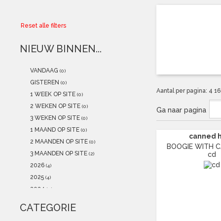
Collector
Reset alle filters
Aanbiedingen
NIEUW BINNEN...
Kadobonnen
VANDAAG
(0)
K-POP
(NEW)
GISTEREN
(0)
Aantal per pagina:
4
1
1 WEEK OP SITE
(0)
POSTERS
(NEW)
2 WEKEN OP SITE
(0)
Ga naar pagina
3 WEKEN OP SITE
(0)
Alle artikelen
1 MAAND OP SITE
(0)
canned 
2 MAANDEN OP SITE
(0)
BOOGIE WITH CA
3 MAANDEN OP SITE
cd
(2)
2026
(4)
2025
(4)
2024
(0)
2023
(0)
CATEGORIE
2022
(0)