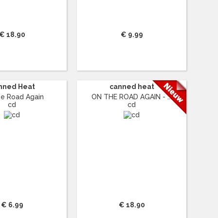
€ 18.90
€ 9.99
nned Heat
canned heat
e Road Again
ON THE ROAD AGAIN - ...
cd
cd
€ 6.99
€ 18.90