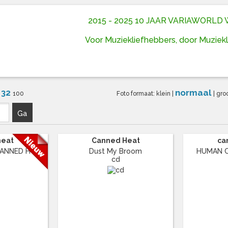
2015 - 2025 10 JAAR VARIAWORL
Voor Muziekliefhebbers, door Muziek
32
normaal
6
100
Foto formaat:
klein
|
|
gro
Ga
heat
Canned Heat
ca
NNED H ...
Dust My Broom
HUMAN CO
cd