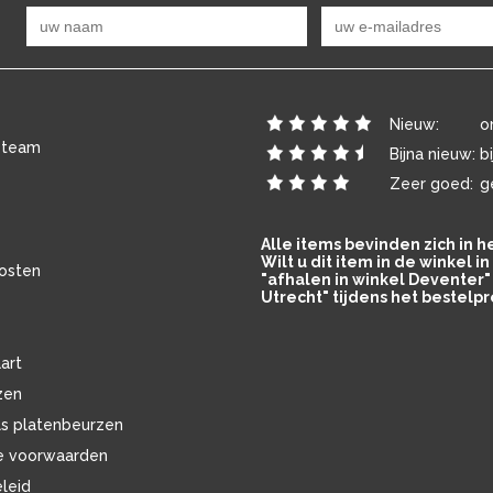
Nieuw:
o
 team
Bijna nieuw:
b
Zeer goed:
g
Alle items bevinden zich in 
Wilt u dit item in de winkel 
osten
"afhalen in winkel Deventer" 
Utrecht" tijdens het bestelpr
art
zen
ls platenbeurzen
e voorwaarden
eleid