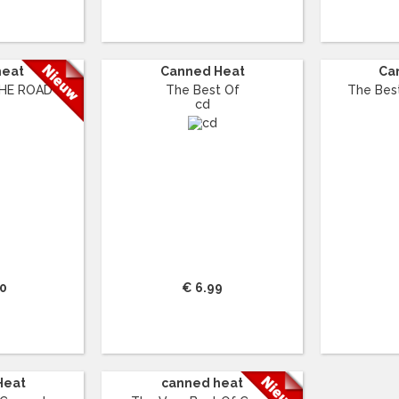
heat
Canned Heat
Ca
E ROAD ...
The Best Of
The Best
cd
90
€ 6.99
Heat
canned heat