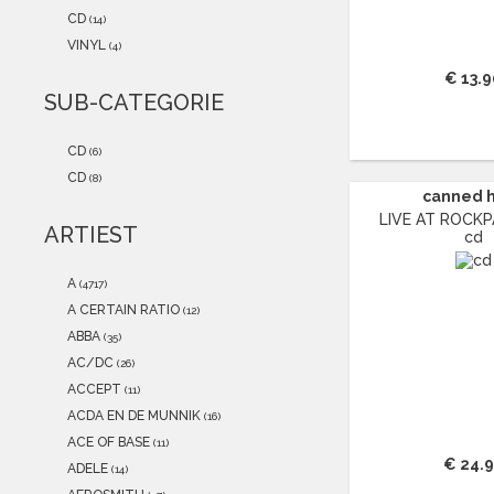
2021
(0)
CD
(14)
2020
(0)
VINYL
(4)
2019
(0)
€ 13.9
2018
(0)
SUB-CATEGORIE
2017
(0)
2016
(0)
CD
(6)
2015
(0)
CD
(8)
canned 
LIVE AT ROCKPA
ARTIEST
cd
A
(4717)
A CERTAIN RATIO
(12)
ABBA
(35)
AC/DC
(26)
ACCEPT
(11)
ACDA EN DE MUNNIK
(16)
ACE OF BASE
(11)
€ 24.
ADELE
(14)