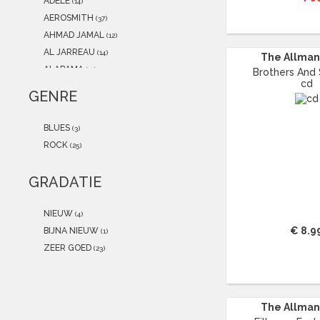
ADELE
(14)
AEROSMITH
(37)
AHMAD JAMAL
(12)
AL JARREAU
(14)
The Allman 
ALABAMA
(11)
Brothers And S
cd
ALAIN CLARK
(12)
GENRE
ALEXANDER O'NEAL
(13)
ALICE COOPER
(17)
BLUES
(3)
ALICIA KEYS
(19)
ROCK
(25)
ALL SAINTS
(15)
ALPHA BLONDY
(12)
GRADATIE
AMALIA RODRIGUES
(18)
AMERICA
(13)
NIEUW
(4)
AMY MACDONALD
(11)
€ 8.9
BIJNA NIEUW
(1)
ANASTACIA
(21)
ZEER GOED
(23)
ANDRÉ HAZES
(46)
ANDRÉ RIEU
(22)
ANDREA BOCELLI
(29)
The Allman 
ANDREAS VOLLENWEIDER
(13)