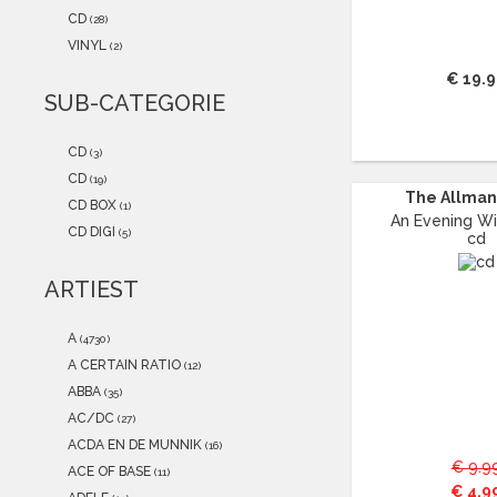
2021
(0)
CD
(28)
2020
(0)
VINYL
(2)
2019
(0)
€ 19.
2018
(0)
SUB-CATEGORIE
2017
(0)
2016
(0)
CD
(3)
2015
(0)
CD
(19)
The Allman 
CD BOX
(1)
An Evening Wit
CD DIGI
(5)
cd
ARTIEST
A
(4730)
A CERTAIN RATIO
(12)
ABBA
(35)
AC/DC
(27)
ACDA EN DE MUNNIK
(16)
€ 9.9
ACE OF BASE
(11)
€ 4.9