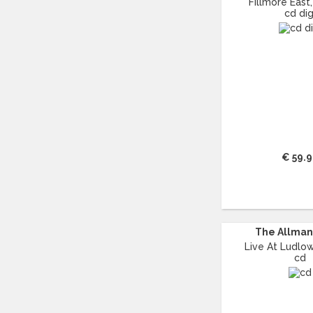
Fillmore East, 
ANDREW LLOYD WEBBER
(16)
cd dig
ANDY WILLIAMS
(11)
ANGELIQUE KIDJO
(12)
ANGELO BRANDUARDI
(13)
ANITA MEYER
(16)
ANNIE LENNOX
(11)
ANOUK
(44)
ANTONÍN DVO?ÁK
(14)
ANTONIO VIVALDI
(23)
€ 59.
APOCALYPTICA
(12)
ARETHA FRANKLIN
(43)
ARIANA GRANDE
(14)
ARRESTED DEVELOPMENT
(11)
ART TATUM
(11)
The Allman 
ASH
(17)
Live At Ludlow
cd
ASTOR PIAZZOLLA
(17)
ASTRID SERIESE
(15)
ATOMIC ROOSTER
(13)
AVISHAI COHEN
(12)