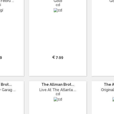
Febru ...
Gold
Go
i
cd
99
€ 7.99
Brot...
The Allman Brot...
The A
 Garag ...
Live At The Atlanta ...
Original
cd