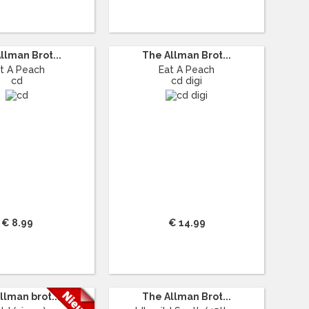
llman Brot...
The Allman Brot...
t A Peach
Eat A Peach
cd
cd digi
€ 8.99
€ 14.99
llman brot...
The Allman Brot...