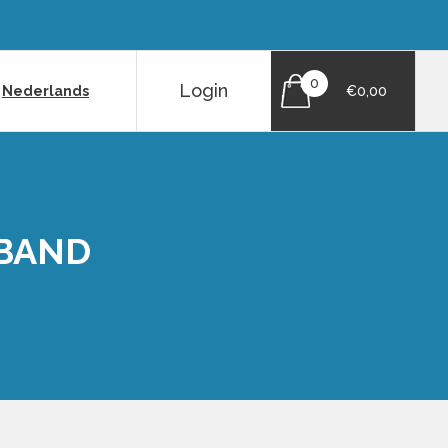
0
Login
|
Nederlands
€0,00
 BAND