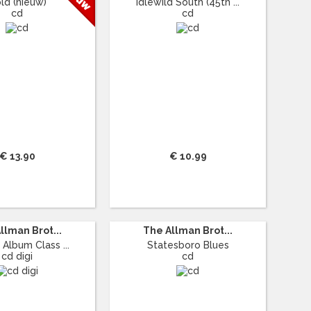
ld (nieuw)
Idlewild South (45th ...
cd
cd
€ 13.90
€ 10.99
llman Brot...
The Allman Brot...
 Album Class ...
Statesboro Blues
cd digi
cd