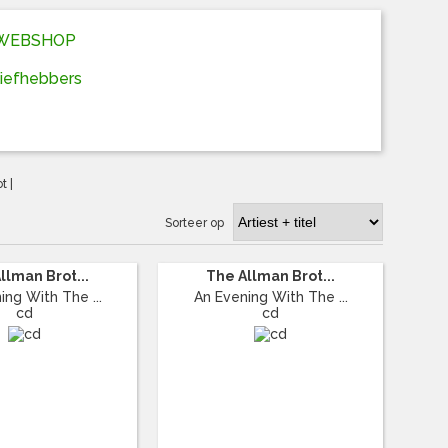
D WEBSHOP
liefhebbers
ot
|
Sorteer op
llman Brot...
The Allman Brot...
ing With The ...
An Evening With The ...
cd
cd