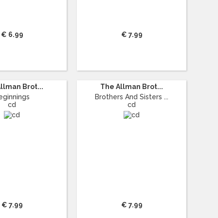
€ 6.99
€ 7.99
llman Brot...
The Allman Brot...
eginnings
Brothers And Sisters ...
cd
cd
€ 7.99
€ 7.99