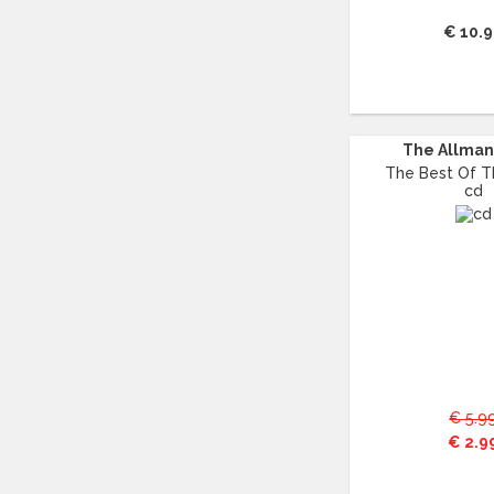
BEN HARPER
(14)
BEN WEBSTER
(12)
€ 10.
BENNY GOODMAN
(29)
BENNY NEYMAN
(15)
BERLIOZ
(16)
BERT HEERINK
(11)
The Allman 
BESSIE SMITH
(29)
The Best Of Th
BETH HART
(16)
cd
BETTE MIDLER
(13)
BIG JOE TURNER
(13)
BILL EVANS
(25)
BILLIE HOLIDAY
(87)
BILLY ECKSTINE
(13)
BILLY FURY
(12)
BILLY IDOL
(11)
BILLY JOEL
(13)
€ 5.9
BILLY OCEAN
(12)
€ 2.9
BING CROSBY
(22)
BIZET
(15)