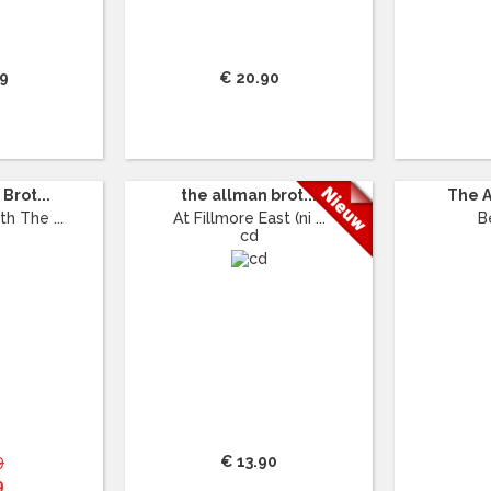
99
€ 20.90
Brot...
the allman brot...
The A
h The ...
At Fillmore East (ni ...
B
cd
9
€ 13.90
9