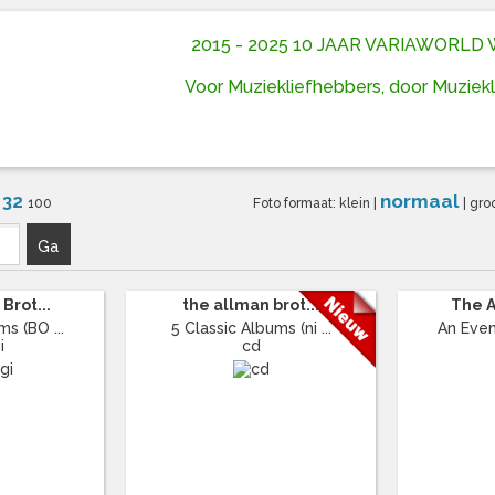
2015 - 2025 10 JAAR VARIAWORL
Voor Muziekliefhebbers, door Muziek
32
normaal
6
100
Foto formaat:
klein
|
|
gro
Ga
Brot...
the allman brot...
The A
ms (BO ...
5 Classic Albums (ni ...
An Even
i
cd