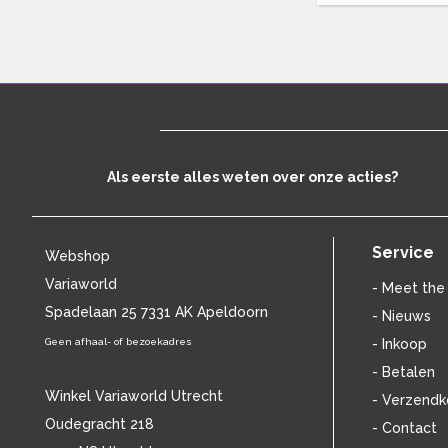
BJÖRK
(15)
BLACK SABBATH
(41)
BLACK STONE CHERRY
(11)
BLONDIE
(20)
BLUE ÖYSTER CULT
(15)
BLUR
(12)
BLØF
(28)
Als eerste alles weten over onze acties?
BO DIDDLEY
(30)
BOB DYLAN
(109)
BOB MARLEY
(36)
BOB MARLEY & THE WAILERS
Service
(41)
Webshop
BOBBY BROWN
(12)
Variaworld
- Meet the
BOBBY VEE
(12)
Spadelaan 25 7331 AK Apeldoorn
- Nieuws
BON JOVI
(50)
Geen afhaal- of bezoekadres
- Inkoop
BONNIE RAITT
(12)
BOUDEWIJN DE GROOT
(24)
- Betalen
BOYZ II MEN
(14)
Winkel Variaworld Utrecht
- Verzendk
BOYZONE
(15)
Oudegracht 218
- Contact
BRAHMS
(52)