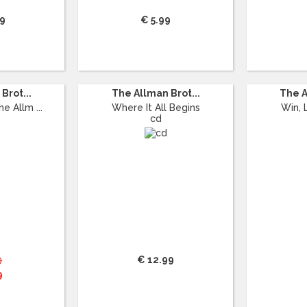
99
€ 5.99
Brot...
The Allman Brot...
The A
e Allm ...
Where It All Begins
Win, 
cd
9
€ 12.99
9