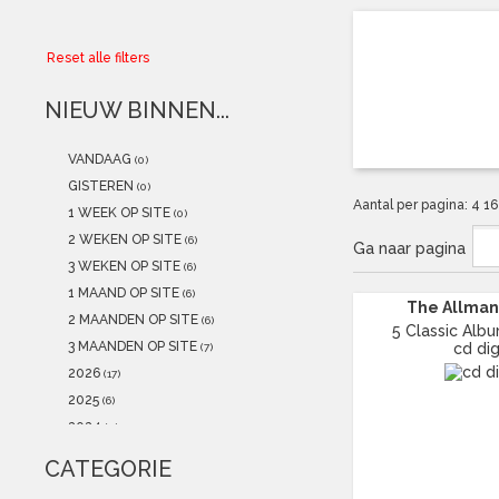
Collector
Reset alle filters
Aanbiedingen
NIEUW BINNEN...
Kadobonnen
VANDAAG
(0)
K-POP
(NEW)
GISTEREN
(0)
Aantal per pagina:
4
1
1 WEEK OP SITE
(0)
POSTERS
(NEW)
2 WEKEN OP SITE
(6)
Ga naar pagina
3 WEKEN OP SITE
(6)
Alle artikelen
1 MAAND OP SITE
(6)
The Allman 
2 MAANDEN OP SITE
(6)
5 Classic Albu
3 MAANDEN OP SITE
cd dig
(7)
2026
(17)
2025
(6)
2024
(0)
2023
(1)
CATEGORIE
2022
(1)