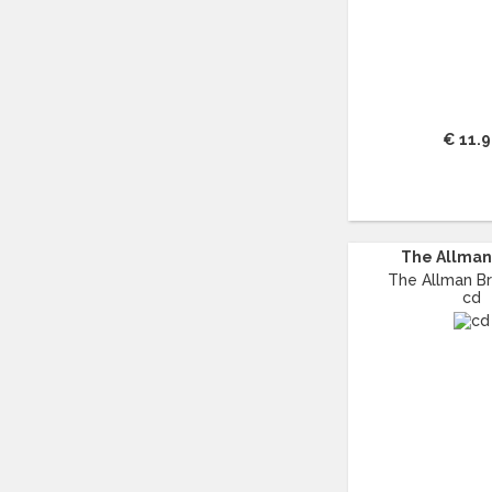
AYREON
(17)
B
(5973)
B.B. KING
(49)
BABYBIRD
(14)
BABYFACE
(16)
€ 11.
BACH
(71)
BACKSTREET BOYS
(15)
BAD RELIGION
(15)
BADLY DRAWN BOY
(14)
The Allman 
BANANARAMA
(13)
The Allman Bro
BARBRA STREISAND
(40)
cd
BARRY MANILOW
(15)
BARRY WHITE
(23)
BATHORY
(12)
BECK
(13)
BEE GEES
(17)
BEETHOVEN
(148)
BELLE PEREZ
(17)