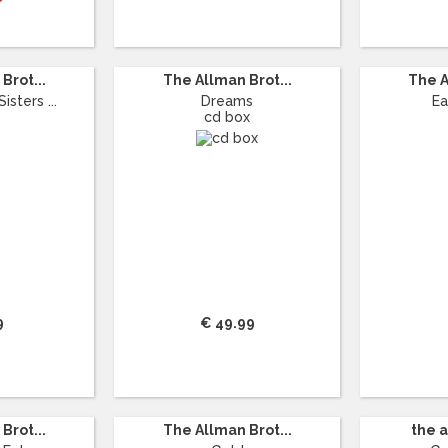
Brot...
The Allman Brot...
The A
isters ...
Dreams
Ea
cd box
9
€ 49.99
Brot...
The Allman Brot...
the a