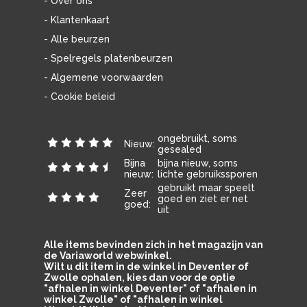
- Over ons
- Klantenkaart
- Alle beurzen
- Spelregels platenbeurzen
- Algemene voorwaarden
- Cookie beleid
ongebruikt, soms
Nieuw:
gesealed
Bijna
bijna nieuw, soms
nieuw:
lichte gebruikssporen
gebruikt maar speelt
Zeer
goed en ziet er net
goed:
uit
Alle items bevinden zich in het magazijn van
de Variaworld webwinkel.
Wilt u dit item in de winkel in Deventer of
Zwolle ophalen, kies dan voor de optie
"afhalen in winkel Deventer" of "afhalen in
winkel Zwolle" of "afhalen in winkel