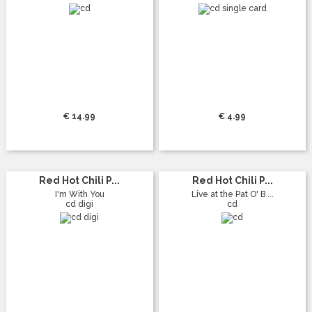
€ 14.99
€ 4.99
Red Hot Chili P...
Red Hot Chili P...
I'm With You
Live at the Pat O' B ...
cd digi
cd