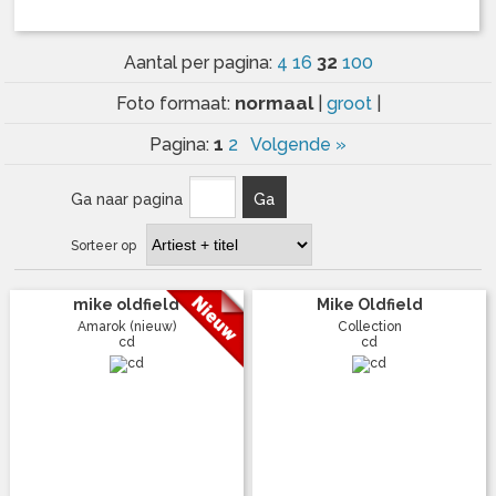
32
Aantal per pagina:
4
16
100
normaal
Foto formaat:
|
groot
|
1
Pagina:
2
Volgende »
Ga naar pagina
Ga
Sorteer op
mike oldfield
Mike Oldfield
Amarok (nieuw)
Collection
cd
cd