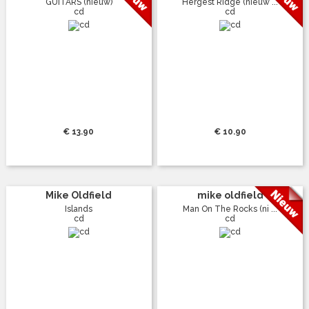
GUITARS (nieuw)
Hergest Ridge (nieuw ...
cd
cd
€ 13.90
€ 10.90
Mike Oldfield
mike oldfield
Islands
Man On The Rocks (ni ...
cd
cd