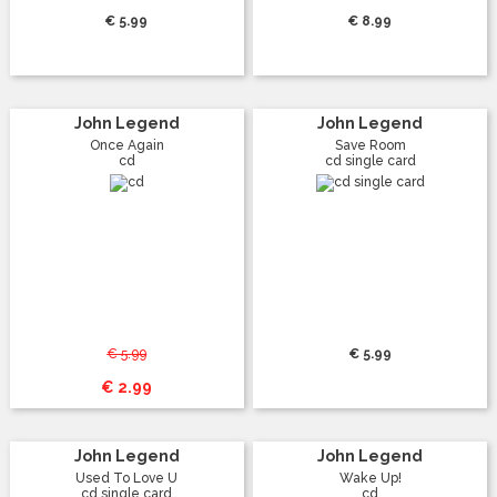
€ 5.99
€ 8.99
John Legend
John Legend
Once Again
Save Room
cd
cd single card
€ 5.99
€ 5.99
€ 2.99
John Legend
John Legend
Used To Love U
Wake Up!
cd single card
cd