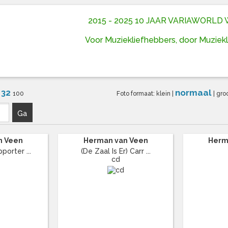
2015 - 2025 10 JAAR VARIAWORL
Voor Muziekliefhebbers, door Muziek
32
normaal
6
100
Foto formaat:
klein
|
|
gro
Ga
n Veen
Herman van Veen
Herm
porter ...
(De Zaal Is Er) Carr ...
cd