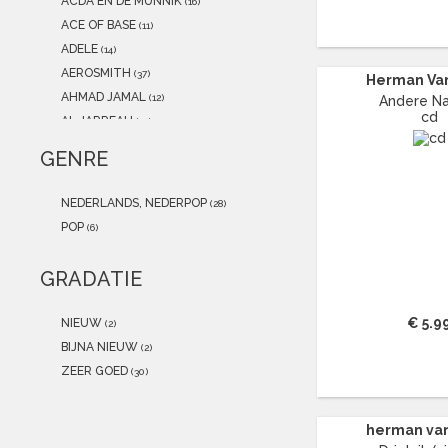
ACDA EN DE MUNNIK
(16)
ACE OF BASE
(11)
ADELE
(14)
AEROSMITH
(37)
Herman Va
AHMAD JAMAL
(12)
Andere N
cd
AL JARREAU
(14)
ALABAMA
(11)
GENRE
ALAIN CLARK
(12)
ALEXANDER O'NEAL
(13)
NEDERLANDS, NEDERPOP
(28)
ALICE COOPER
(17)
POP
(6)
ALICIA KEYS
(19)
ALL SAINTS
(15)
GRADATIE
ALPHA BLONDY
(12)
AMALIA RODRIGUES
(18)
€ 5.9
NIEUW
(2)
AMERICA
(13)
BIJNA NIEUW
(2)
AMY MACDONALD
(11)
ZEER GOED
(30)
ANASTACIA
(21)
ANDRÉ HAZES
(46)
herman va
ANDRÉ RIEU
(22)