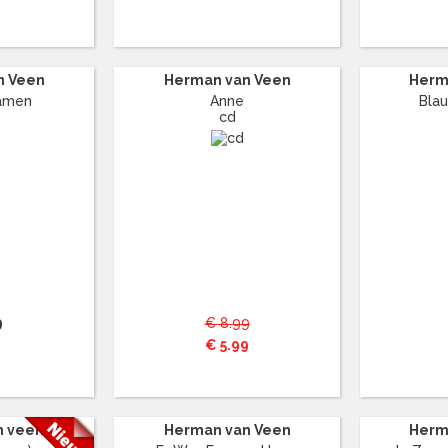
n Veen
Herman van Veen
Herm
amen
Anne
Bla
cd
9
€ 8.99
€ 5.99
n veen
Herman van Veen
Herm