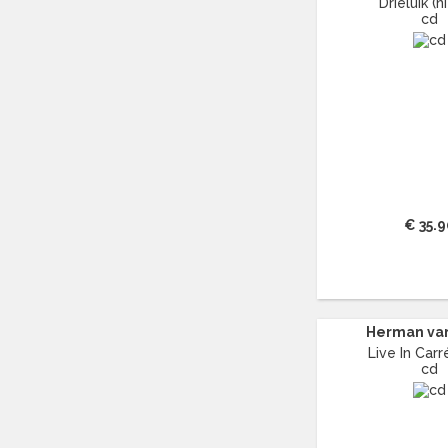
Drieluik (
ANDREA BOCELLI
(29)
cd
ANDREAS VOLLENWEIDER
(13)
ANDREW LLOYD WEBBER
(16)
ANDY WILLIAMS
(11)
ANGELIQUE KIDJO
(12)
ANGELO BRANDUARDI
(13)
ANITA MEYER
(16)
ANNIE LENNOX
(11)
ANOUK
(44)
€ 35.9
ANTONÍN DVO?ÁK
(14)
ANTONIO VIVALDI
(23)
APOCALYPTICA
(12)
ARETHA FRANKLIN
(43)
ARIANA GRANDE
(15)
Herman va
ARRESTED DEVELOPMENT
(11)
Live In Car
cd
ART TATUM
(11)
ASH
(17)
ASTOR PIAZZOLLA
(17)
ASTRID SERIESE
(15)