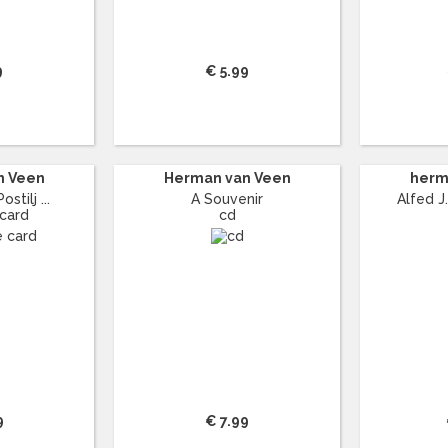
9
€ 5.99
n Veen
Herman van Veen
herm
stilj ...
A Souvenir
Alfed J.
 card
cd
9
€ 7.99