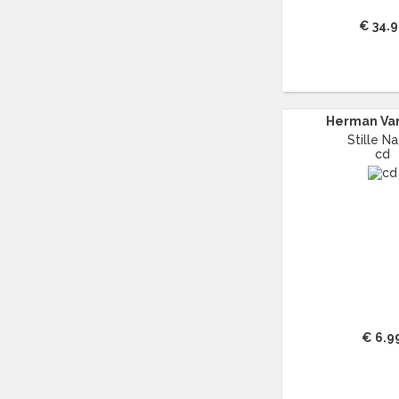
BEETHOVEN
(148)
BELLE PEREZ
(17)
€ 34.
BEN HARPER
(14)
BEN WEBSTER
(12)
BENNY GOODMAN
(29)
BENNY NEYMAN
(15)
Herman Va
BERLIOZ
(16)
Stille N
BERT HEERINK
(11)
cd
BESSIE SMITH
(29)
BETH HART
(16)
BETTE MIDLER
(13)
BIG JOE TURNER
(13)
BILL EVANS
(25)
BILLIE HOLIDAY
(87)
BILLY ECKSTINE
(13)
BILLY FURY
(12)
€ 6.9
BILLY IDOL
(11)
BILLY JOEL
(13)
BILLY OCEAN
(12)