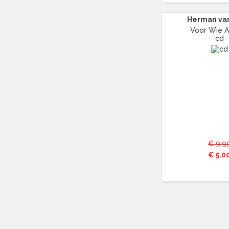
BING CROSBY
(22)
BIZET
(15)
Herman va
BJÖRK
Voor Wie 
(15)
cd
BLACK SABBATH
(41)
BLACK STONE CHERRY
(11)
BLONDIE
(20)
BLUE ÖYSTER CULT
(16)
BLUR
(12)
BLØF
(28)
BO DIDDLEY
(30)
BOB DYLAN
(108)
BOB MARLEY
(36)
€ 9.9
BOB MARLEY & THE WAILERS
(43)
€ 5.0
BOBBY BROWN
(12)
BOBBY VEE
(12)
BON JOVI
(51)
BONNIE RAITT
(12)
BONNIE TYLER
(11)
BOUDEWIJN DE GROOT
(24)