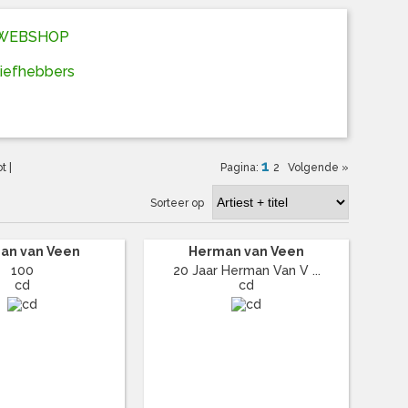
D WEBSHOP
liefhebbers
1
ot
|
Pagina:
2
Volgende »
Sorteer op
an van Veen
Herman van Veen
100
20 Jaar Herman Van V ...
cd
cd