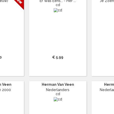
nieuw)
Er Was Eens... - Her ...
Je Zoene
cd
0
€ 5.99
n Veen
Herman Van Veen
Herm
ré 2000
Nederlanders
Nederlan
cd