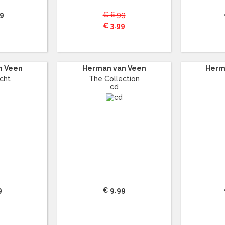
99
€ 6.99
€ 3.99
n Veen
Herman van Veen
Herm
acht
The Collection
cd
9
€ 9.99