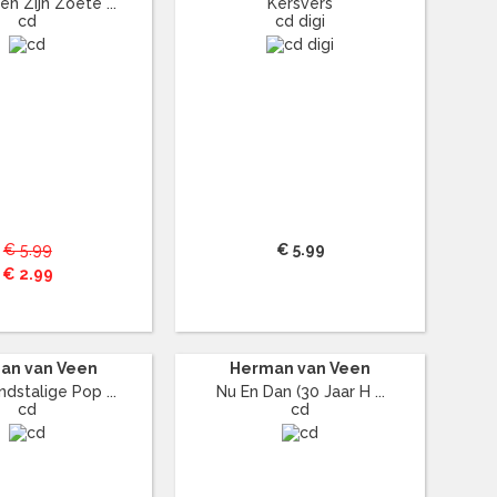
n Zijn Zoete ...
Kersvers
cd
cd digi
€ 5.99
€ 5.99
€ 2.99
an van Veen
Herman van Veen
dstalige Pop ...
Nu En Dan (30 Jaar H ...
cd
cd