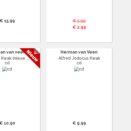
€ 15.99
€ 5.99
€ 2.99
an van veen
Herman van Veen
 Kwak (nieuw ...
Alfred Jodocus Kwak
cd
cd
€ 10.90
€ 9.99