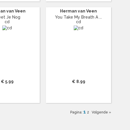
an van Veen
Herman van Veen
et Je Nog
You Take My Breath A ...
cd
cd
€ 5.99
€ 8.99
1
Pagina:
2
Volgende »