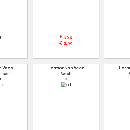
9
€ 5.99
€ 2.99
n Veen
Herman van Veen
Herm
Jaar H ...
Sarah
x
cd