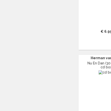
ATOMIC ROOSTER
(13)
AVISHAI COHEN
(12)
AYREON
(17)
B
(5974)
B.B. KING
(49)
€ 6.9
BABYBIRD
(14)
BABYFACE
(16)
BACH
(71)
BACKSTREET BOYS
(15)
Herman va
BAD RELIGION
(15)
Nu En Dan (30 
BADLY DRAWN BOY
(14)
cd bo
BANANARAMA
(13)
BARBRA STREISAND
(44)
BARRY MANILOW
(15)
BARRY WHITE
(24)
BATHORY
(12)
BECK
(13)
BEE GEES
(17)