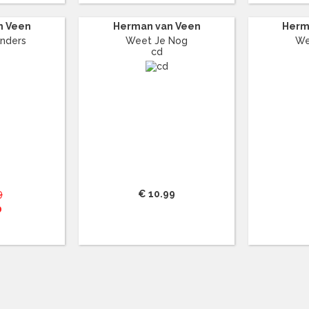
n Veen
Herman van Veen
Herm
Anders
Weet Je Nog
We
cd
9
€ 10.99
0