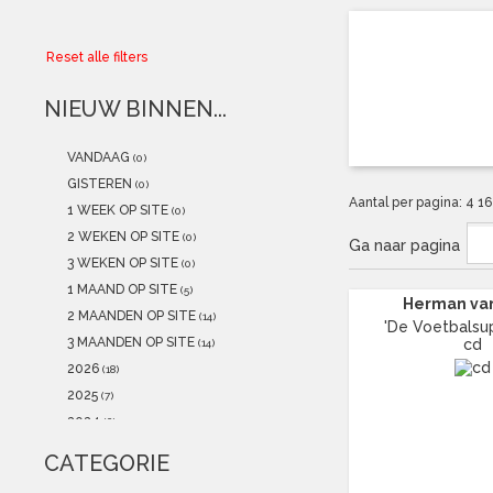
Collector
Reset alle filters
Aanbiedingen
NIEUW BINNEN...
Kadobonnen
VANDAAG
(0)
K-POP
(NEW)
GISTEREN
(0)
Aantal per pagina:
4
1
1 WEEK OP SITE
(0)
POSTERS
(NEW)
2 WEKEN OP SITE
(0)
Ga naar pagina
3 WEKEN OP SITE
(0)
Alle artikelen
1 MAAND OP SITE
(5)
Herman va
2 MAANDEN OP SITE
(14)
'De Voetbalsup
3 MAANDEN OP SITE
cd
(14)
2026
(18)
2025
(7)
2024
(6)
2023
(0)
CATEGORIE
2022
(0)