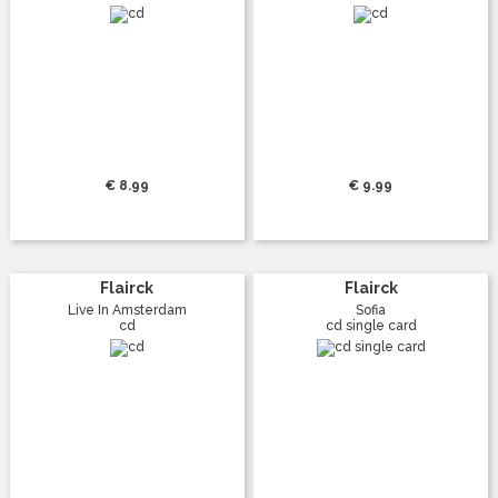
€ 8.99
€ 9.99
Flairck
Flairck
Live In Amsterdam
Sofia
cd
cd single card