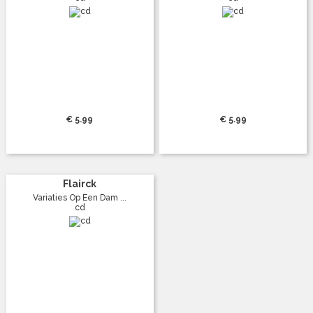
€ 5.99
€ 5.99
Flairck
Variaties Op Een Dam ...
cd