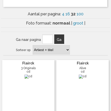
32
Aantal per pagina:
4
16
100
normaal
Foto formaat:
|
groot
|
Ga naar pagina
Ga
Sorteer op
Flairck
Flairck
3 Originals
Alive
cd
cd