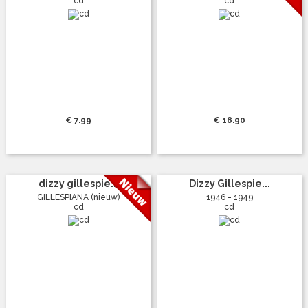
cd
cd
€ 7.99
€ 18.90
dizzy gillespie...
Dizzy Gillespie...
GILLESPIANA (nieuw)
1946 - 1949
cd
cd