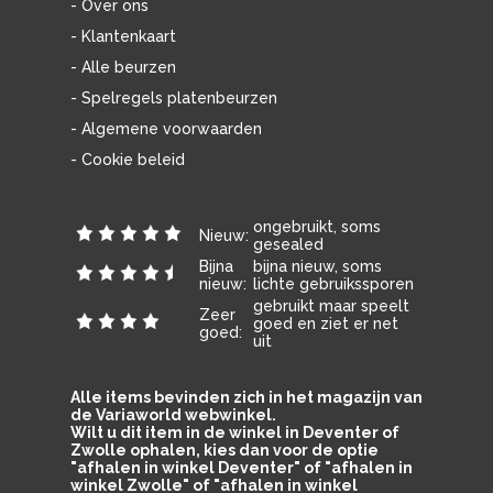
- Over ons
- Klantenkaart
- Alle beurzen
- Spelregels platenbeurzen
- Algemene voorwaarden
- Cookie beleid
ongebruikt, soms
Nieuw:
gesealed
Bijna
bijna nieuw, soms
nieuw:
lichte gebruikssporen
gebruikt maar speelt
Zeer
goed en ziet er net
goed:
uit
Alle items bevinden zich in het magazijn van
de Variaworld webwinkel.
Wilt u dit item in de winkel in Deventer of
Zwolle ophalen, kies dan voor de optie
"afhalen in winkel Deventer" of "afhalen in
winkel Zwolle" of "afhalen in winkel