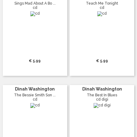
Sings Mad About A Bo ...
Teach Me Tonight
cd
cd
€ 5.99
€ 5.99
Dinah Washington
Dinah Washington
The Bessie Smith Son ...
The Best In Blues
cd
cd digi