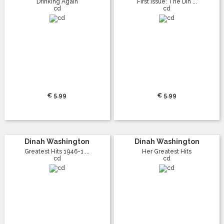
Drinking Again
First Issue: The Din ...
cd
cd
€ 5.99
€ 5.99
Dinah Washington
Dinah Washington
Greatest Hits 1946-1 ...
Her Greatest Hits
cd
cd