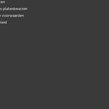
zen
ls platenbeurzen
e voorwaarden
eleid