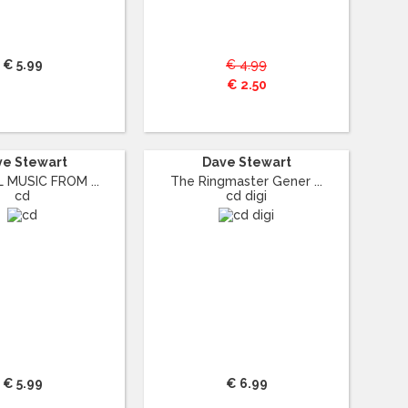
€ 5.99
€ 4.99
€ 2.50
ve Stewart
Dave Stewart
 MUSIC FROM ...
The Ringmaster Gener ...
cd
cd digi
€ 5.99
€ 6.99