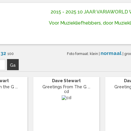
2015 - 2025 10 JAAR VARIAWORL
Voor Muziekliefhebbers, door Muziek
32
normaal
6
100
Foto formaat:
klein
|
|
gro
Ga
wart
Dave Stewart
Da
 the G ...
Greetings From The G ...
Greeting
cd