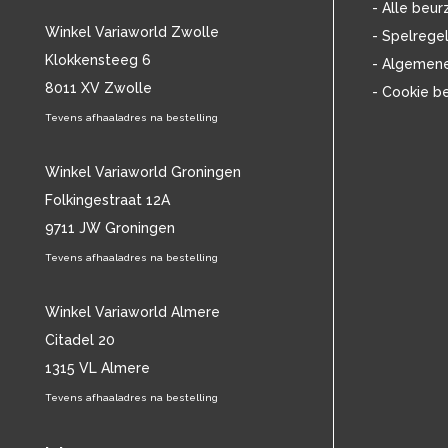
- Alle beur
AVISHAI COHEN
(12)
Winkel Variaworld Zwolle
- Spelrege
AYREON
(17)
Klokkensteeg 6
- Algemen
B
(5943)
8011 XV Zwolle
B.B. KING
(48)
- Cookie b
BABYBIRD
(14)
Tevens afhaaladres na bestelling
BABYFACE
(16)
BACH
(71)
Winkel Variaworld Groningen
BACKSTREET BOYS
(15)
Folkingestraat 12A
BAD RELIGION
(15)
9711 JW Groningen
BADLY DRAWN BOY
(14)
BANANARAMA
(13)
Tevens afhaaladres na bestelling
BARBRA STREISAND
(44)
BARRY MANILOW
(15)
Winkel Variaworld Almere
BARRY WHITE
(24)
Citadel 20
BATHORY
(12)
1315 VL Almere
BECK
(13)
Tevens afhaaladres na bestelling
BEE GEES
(17)
BEETHOVEN
(148)