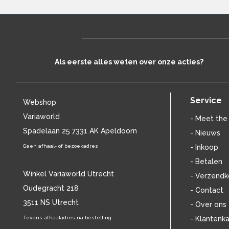
ANDREAS VOLLENWEIDER
(13)
ANDREW LLOYD WEBBER
(16)
ANDY WILLIAMS
(11)
ANGELIQUE KIDJO
(12)
ANGELO BRANDUARDI
(13)
Als eerste alles weten over onze acties?
ANITA MEYER
(16)
ANNIE LENNOX
(11)
ANOUK
(44)
Service
Webshop
ANTONÍN DVO?ÁK
(14)
ANTONIO VIVALDI
(23)
Variaworld
- Meet the
APOCALYPTICA
(12)
Spadelaan 25 7331 AK Apeldoorn
- Nieuws
ARETHA FRANKLIN
(43)
Geen afhaal- of bezoekadres
- Inkoop
ARIANA GRANDE
(15)
- Betalen
ARRESTED DEVELOPMENT
(11)
Winkel Variaworld Utrecht
- Verzendk
ART TATUM
(11)
Oudegracht 218
ASH
(17)
- Contact
ASTOR PIAZZOLLA
(17)
3511 NS Utrecht
- Over ons
ASTRID SERIESE
(15)
Tevens afhaaladres na bestelling
- Klantenka
ATOMIC ROOSTER
(13)