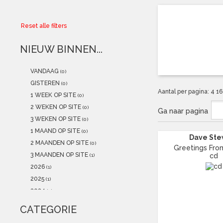
Collector
Reset alle filters
Aanbiedingen
NIEUW BINNEN...
Kadobonnen
VANDAAG
(0)
K-POP
(NEW)
GISTEREN
(0)
Aantal per pagina:
4
1
1 WEEK OP SITE
(0)
POSTERS
(NEW)
2 WEKEN OP SITE
(0)
Ga naar pagina
3 WEKEN OP SITE
(0)
Alle artikelen
1 MAAND OP SITE
(0)
Dave Ste
2 MAANDEN OP SITE
(0)
Greetings From
3 MAANDEN OP SITE
cd
(1)
2026
(1)
2025
(1)
2024
(2)
2023
(2)
CATEGORIE
2022
(0)