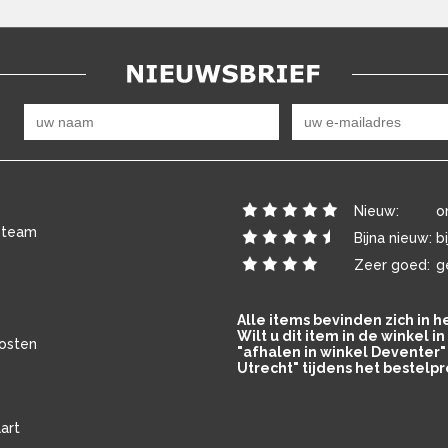
Nieuw:
o
 team
Bijna nieuw:
b
Zeer goed:
g
Alle items bevinden zich in 
Wilt u dit item in de winkel 
osten
"afhalen in winkel Deventer" 
Utrecht" tijdens het bestelpr
art