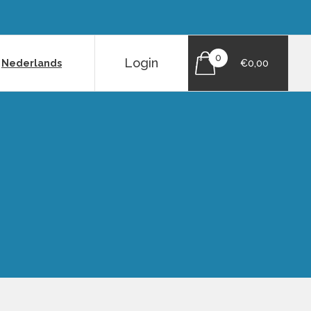
0
Login
|
Nederlands
€0,00