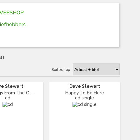
D WEBSHOP
liefhebbers
ot
|
Sorteer op
ve Stewart
Dave Stewart
s From The G ...
Happy To Be Here
cd
cd single