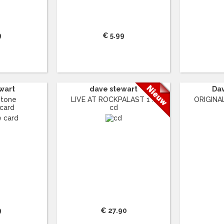
9
€ 5.99
wart
dave stewart
Da
Stone
LIVE AT ROCKPALAST 1 ...
ORIGINAL
 card
cd
9
€ 27.90