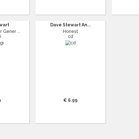
wart
Dave Stewart An...
 Gener ...
Honest
i
cd
9
€ 6.99