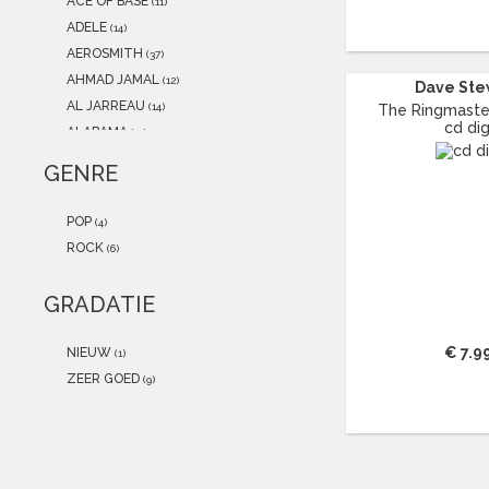
ACE OF BASE
(11)
ADELE
(14)
AEROSMITH
(37)
AHMAD JAMAL
(12)
Dave Ste
AL JARREAU
(14)
The Ringmaster
cd dig
ALABAMA
(11)
ALAIN CLARK
(12)
GENRE
ALEXANDER O'NEAL
(13)
ALICE COOPER
(17)
POP
(4)
ALICIA KEYS
(19)
ROCK
(6)
ALL SAINTS
(15)
ALPHA BLONDY
(12)
GRADATIE
AMALIA RODRIGUES
(19)
AMERICA
(13)
€ 7.9
NIEUW
(1)
AMY MACDONALD
(11)
ZEER GOED
(9)
ANASTACIA
(21)
ANDRÉ HAZES
(46)
ANDRÉ RIEU
(22)
ANDREA BOCELLI
(29)