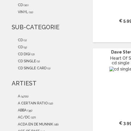
2021
(2)
CD
(10)
2020
(0)
VINYL
(11)
2019
(0)
€ 5.9
2018
(0)
SUB-CATEGORIE
2017
(1)
2016
(0)
CD
(1)
2015
(0)
CD
(5)
Dave Ste
CD DIGI
(2)
Heart Of 
CD SINGLE
(1)
cd single
CD SINGLE CARD
(1)
ARTIEST
A
(4721)
A CERTAIN RATIO
(12)
ABBA
(35)
AC/DC
(27)
€ 3.9
ACDA EN DE MUNNIK
(16)