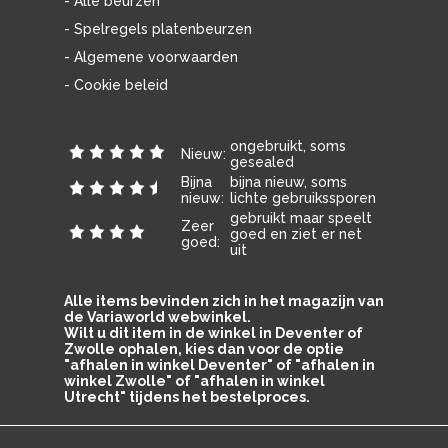
- Alle beurzen
- Spelregels platenbeurzen
- Algemene voorwaarden
- Cookie beleid
ongebruikt, soms
Nieuw:
gesealed
Bijna
bijna nieuw, soms
nieuw:
lichte gebruikssporen
gebruikt maar speelt
Zeer
goed en ziet er net
goed:
uit
Alle items bevinden zich in het magazijn van
de Variaworld webwinkel.
Wilt u dit item in de winkel in Deventer of
Zwolle ophalen, kies dan voor de optie
"afhalen in winkel Deventer" of "afhalen in
winkel Zwolle" of "afhalen in winkel
Utrecht" tijdens het bestelproces.