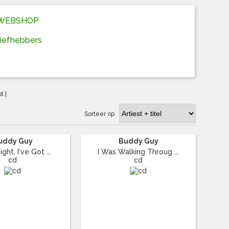
D WEBSHOP
liefhebbers
ot
|
Sorteer op
uddy Guy
Buddy Guy
ht, I've Got ...
I Was Walking Throug ...
cd
cd