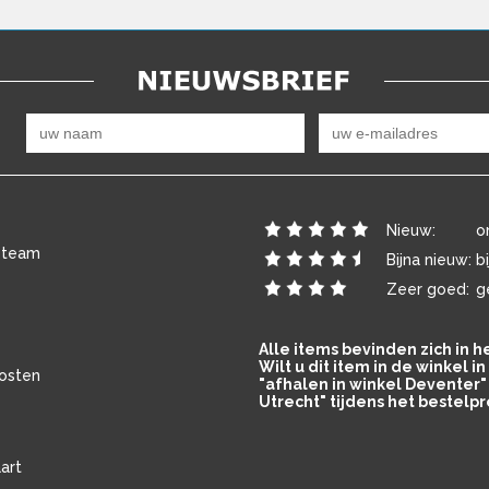
Nieuw:
o
 team
Bijna nieuw:
b
Zeer goed:
g
Alle items bevinden zich in 
Wilt u dit item in de winkel 
osten
"afhalen in winkel Deventer" 
Utrecht" tijdens het bestelpr
art