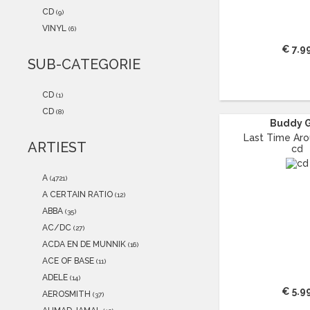
2021
(0)
CD
(9)
2020
(0)
VINYL
(6)
2019
(0)
€ 7.9
2018
(0)
SUB-CATEGORIE
2017
(0)
2016
(0)
CD
(1)
2015
(0)
CD
(8)
Buddy 
Last Time Arou
ARTIEST
cd
A
(4721)
A CERTAIN RATIO
(12)
ABBA
(35)
AC/DC
(27)
ACDA EN DE MUNNIK
(16)
ACE OF BASE
(11)
ADELE
(14)
€ 5.9
AEROSMITH
(37)