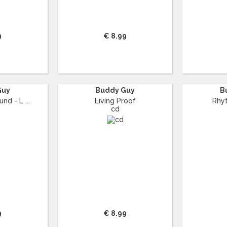
9
€ 8.99
Guy
Buddy Guy
B
nd - L ...
Living Proof
Rhy
cd
9
€ 8.99