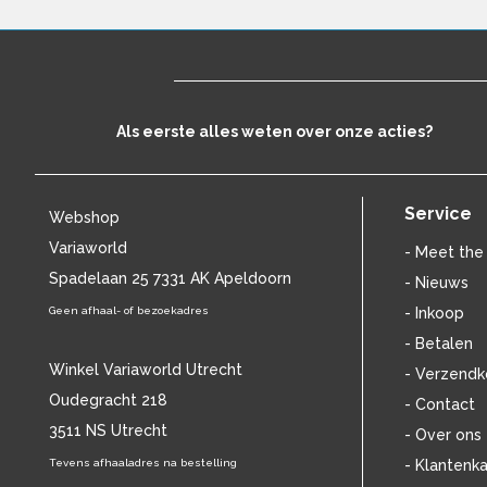
ANGELIQUE KIDJO
(12)
ANGELO BRANDUARDI
(13)
ANITA MEYER
(16)
ANNIE LENNOX
(11)
ANOUK
(44)
Als eerste alles weten over onze acties?
ANTONÍN DVO?ÁK
(14)
ANTONIO VIVALDI
(23)
APOCALYPTICA
(12)
Service
Webshop
ARETHA FRANKLIN
(43)
ARIANA GRANDE
(15)
Variaworld
- Meet the
ARRESTED DEVELOPMENT
(11)
Spadelaan 25 7331 AK Apeldoorn
- Nieuws
ART TATUM
(11)
Geen afhaal- of bezoekadres
- Inkoop
ASH
(17)
- Betalen
ASTOR PIAZZOLLA
(17)
Winkel Variaworld Utrecht
- Verzendk
ASTRID SERIESE
(15)
Oudegracht 218
ATOMIC ROOSTER
(13)
- Contact
AVISHAI COHEN
(12)
3511 NS Utrecht
- Over ons
AYREON
(17)
Tevens afhaaladres na bestelling
- Klantenka
B
(5943)