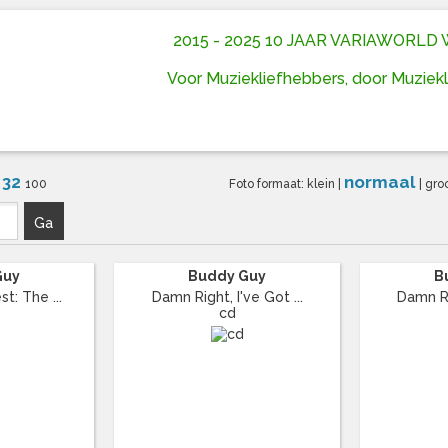
2015 - 2025 10 JAAR VARIAWORL
Voor Muziekliefhebbers, door Muziek
32
normaal
6
100
Foto formaat:
klein
|
|
gro
Ga
Guy
Buddy Guy
B
t: The ...
Damn Right, I've Got ...
Damn Rig
cd