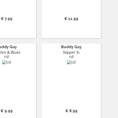
€ 7.99
€ 11.99
uddy Guy
Buddy Guy
thm & Blues
Slippin' In
cd
cd
€ 9.99
€ 8.99