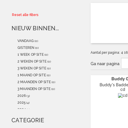
Collector
Reset alle filters
Aanbiedingen
NIEUW BINNEN...
Kadobonnen
VANDAAG
(0)
K-POP
(NEW)
GISTEREN
(0)
Aantal per pagina:
4
1
1 WEEK OP SITE
(0)
POSTERS
(NEW)
2 WEKEN OP SITE
(0)
Ga naar pagina
3 WEKEN OP SITE
(0)
Alle artikelen
1 MAAND OP SITE
(0)
Buddy 
2 MAANDEN OP SITE
(0)
Buddy's Baddes
3 MAANDEN OP SITE
cd
(0)
2026
(3)
2025
(4)
2024
(1)
2023
(0)
CATEGORIE
2022
(0)