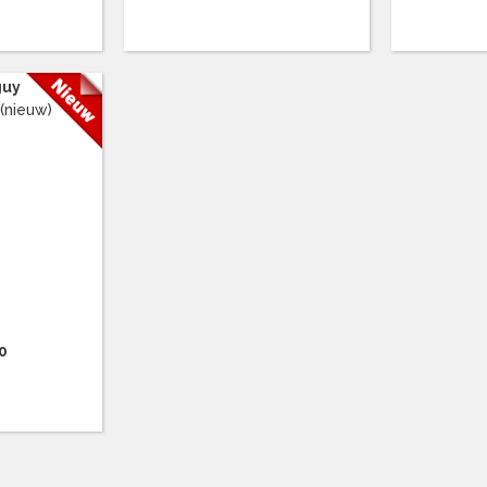
guy
(nieuw)
0