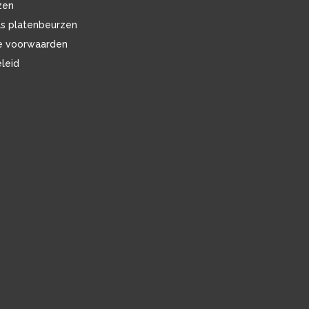
zen
ls platenbeurzen
e voorwaarden
eleid