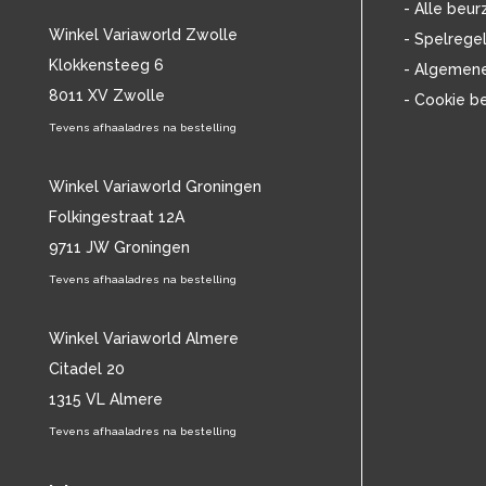
- Alle beur
B.B. KING
(48)
Winkel Variaworld Zwolle
- Spelrege
BABYBIRD
(14)
Klokkensteeg 6
- Algemen
BABYFACE
(16)
8011 XV Zwolle
BACH
(71)
- Cookie b
BACKSTREET BOYS
(15)
Tevens afhaaladres na bestelling
BAD RELIGION
(15)
BADLY DRAWN BOY
(14)
Winkel Variaworld Groningen
BANANARAMA
(13)
Folkingestraat 12A
BARBRA STREISAND
(44)
9711 JW Groningen
BARRY MANILOW
(15)
BARRY WHITE
(24)
Tevens afhaaladres na bestelling
BATHORY
(12)
BECK
(13)
Winkel Variaworld Almere
BEE GEES
(17)
Citadel 20
BEETHOVEN
(148)
1315 VL Almere
BELLE PEREZ
(17)
Tevens afhaaladres na bestelling
BEN HARPER
(14)
BEN WEBSTER
(12)