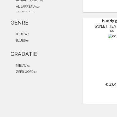
AHMAD JAMAL
(12)
AL JARREAU
(14)
ALABAMA
(11)
ALAIN CLARK
(12)
buddy 
GENRE
ALEXANDER O'NEAL
(13)
SWEET TEA 
cd
ALICE COOPER
(17)
BLUES
(1)
ALICIA KEYS
(19)
BLUES
(8)
ALL SAINTS
(15)
ALPHA BLONDY
(12)
GRADATIE
AMALIA RODRIGUES
(19)
AMERICA
(13)
NIEUW
(1)
AMY MACDONALD
(11)
ZEER GOED
(8)
ANASTACIA
(21)
ANDRÉ HAZES
(46)
€ 13.9
ANDRÉ RIEU
(22)
ANDREA BOCELLI
(29)
ANDREAS VOLLENWEIDER
(13)
ANDREW LLOYD WEBBER
(16)
ANDY WILLIAMS
(11)