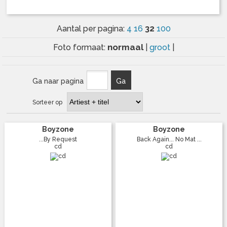
32
Aantal per pagina:
4
16
100
normaal
Foto formaat:
|
groot
|
Ga naar pagina
Ga
Sorteer op
Boyzone
Boyzone
...By Request
Back Again... No Mat ...
cd
cd