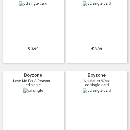
€ 3.99
€ 3.99
Boyzone
Boyzone
Love Me For A Reason ...
No Matter What
cd single
cd single card