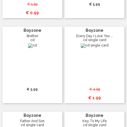
€ 5.99
€ 5.99
€ 0.99
Boyzone
Boyzone
Brother
Every Day I Love You ...
cd
cd single card
€ 5.99
€ 4.99
€ 1.99
Boyzone
Boyzone
Father And Son
Key To My Life
cd single card
cd single card