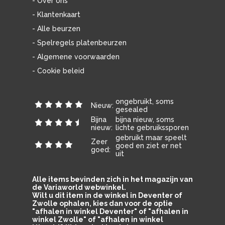
- Over ons
- Klantenkaart
- Alle beurzen
- Spelregels platenbeurzen
- Algemene voorwaarden
- Cookie beleid
ongebruikt, soms
Nieuw:
gesealed
Bijna
bijna nieuw, soms
nieuw:
lichte gebruikssporen
gebruikt maar speelt
Zeer
goed en ziet er net
goed:
uit
Alle items bevinden zich in het magazijn van
de Variaworld webwinkel.
Wilt u dit item in de winkel in Deventer of
Zwolle ophalen, kies dan voor de optie
"afhalen in winkel Deventer" of "afhalen in
winkel Zwolle" of "afhalen in winkel