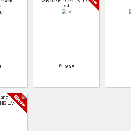
 Dark ...
WINTER IS FOR LOVERS ...
i
cd
9
€ 19.90
and ...
IS LAN ...