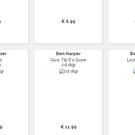
9
€ 6.99
per
Ben Harper
B
!
Give Till It's Gone
Liv
i
cd digi
99
€ 11.99