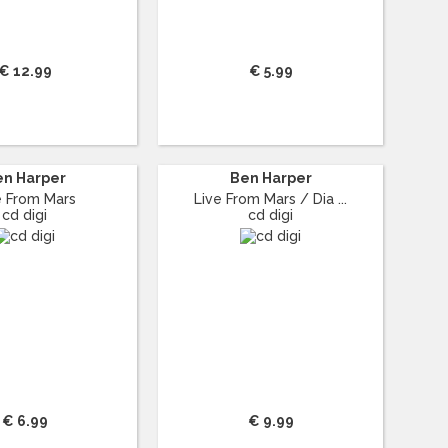
€ 12.99
€ 5.99
en Harper
Ben Harper
e From Mars
Live From Mars / Dia ...
cd digi
cd digi
€ 6.99
€ 9.99