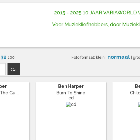
2015 - 2025 10 JAAR VARIAWORL
Voor Muziekliefhebbers, door Muziek
32
normaal
6
100
Foto formaat:
klein
|
|
gro
Ga
per
Ben Harper
B
The Gu ...
Burn To Shine
Chi
cd