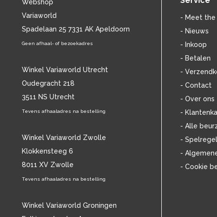
Service
BEETHOVEN
(148)
Webshop
BELLE PEREZ
(17)
Variaworld
- Meet the
BEN HARPER
(14)
Spadelaan 25 7331 AK Apeldoorn
- Nieuws
BEN WEBSTER
(12)
Geen afhaal- of bezoekadres
- Inkoop
BENNY GOODMAN
(29)
- Betalen
BENNY NEYMAN
(15)
Winkel Variaworld Utrecht
BERLIOZ
(16)
- Verzendk
BERT HEERINK
(11)
Oudegracht 218
- Contact
BESSIE SMITH
(29)
3511 NS Utrecht
- Over ons
BETH HART
(16)
Tevens afhaaladres na bestelling
- Klantenka
BETTE MIDLER
(13)
- Alle beur
BIG JOE TURNER
(13)
Winkel Variaworld Zwolle
- Spelrege
BILL EVANS
(25)
Klokkensteeg 6
BILLIE HOLIDAY
(87)
- Algemen
BILLY ECKSTINE
(13)
8011 XV Zwolle
- Cookie b
BILLY FURY
(12)
Tevens afhaaladres na bestelling
BILLY IDOL
(11)
BILLY JOEL
(13)
Winkel Variaworld Groningen
BILLY OCEAN
(12)