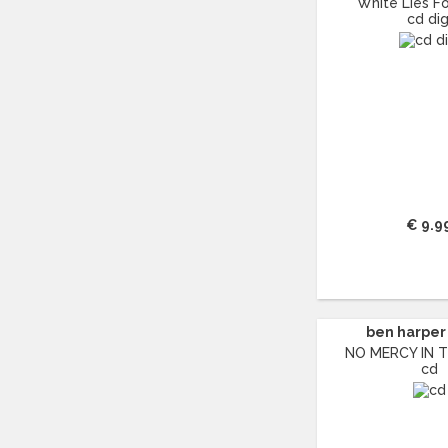
White Lies For
ANDREA BOCELLI
(29)
cd dig
ANDREAS VOLLENWEIDER
(13)
ANDREW LLOYD WEBBER
(16)
ANDY WILLIAMS
(11)
ANGELIQUE KIDJO
(12)
ANGELO BRANDUARDI
(13)
ANITA MEYER
(16)
ANNIE LENNOX
(11)
ANOUK
(44)
€ 9.9
ANTONÍN DVO?ÁK
(14)
ANTONIO VIVALDI
(23)
APOCALYPTICA
(12)
ARETHA FRANKLIN
(43)
ARIANA GRANDE
(15)
ben harper 
ARRESTED DEVELOPMENT
(11)
NO MERCY IN TH
cd
ART TATUM
(11)
ASH
(17)
ASTOR PIAZZOLLA
(17)
ASTRID SERIESE
(15)