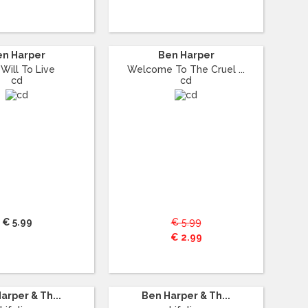
en Harper
Ben Harper
Will To Live
Welcome To The Cruel ...
cd
cd
€ 5.99
€ 5.99
€ 2.99
arper & Th...
Ben Harper & Th...