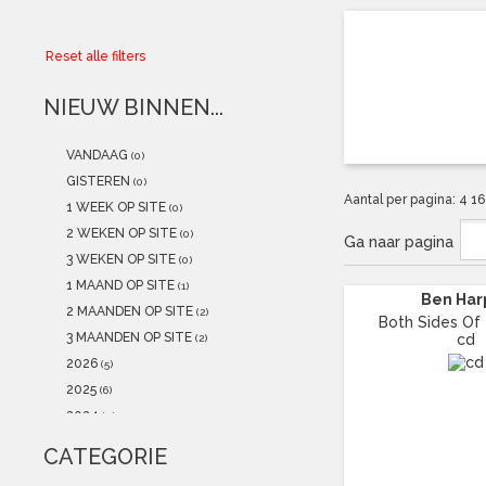
Collector
Reset alle filters
Aanbiedingen
NIEUW BINNEN...
Kadobonnen
VANDAAG
(0)
K-POP
(NEW)
GISTEREN
(0)
Aantal per pagina:
4
1
1 WEEK OP SITE
(0)
POSTERS
(NEW)
2 WEKEN OP SITE
(0)
Ga naar pagina
3 WEKEN OP SITE
(0)
Alle artikelen
1 MAAND OP SITE
(1)
Ben Har
2 MAANDEN OP SITE
(2)
Both Sides Of 
3 MAANDEN OP SITE
cd
(2)
2026
(5)
2025
(6)
2024
(0)
2023
(2)
CATEGORIE
2022
(2)