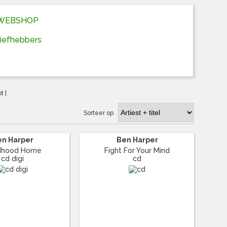
D WEBSHOP
liefhebbers
ot
|
Sorteer op
en Harper
Ben Harper
ldhood Home
Fight For Your Mind
cd digi
cd