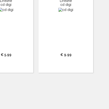
Lifeline
Lifeline
cd digi
cd digi
€ 5.99
€ 9.99