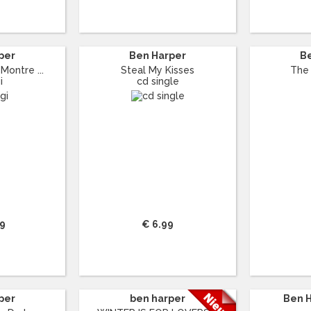
per
Ben Harper
B
Montre ...
Steal My Kisses
The 
i
cd single
99
€ 6.99
per
ben harper
Ben H