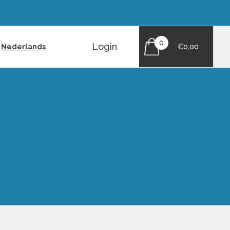
0
Login
|
Nederlands
€0,00