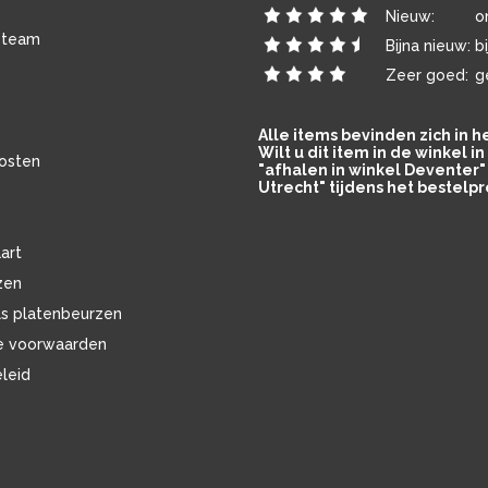
Nieuw:
o
 team
Bijna nieuw:
b
Zeer goed:
g
Alle items bevinden zich in 
Wilt u dit item in de winkel 
osten
"afhalen in winkel Deventer" 
Utrecht" tijdens het bestelpr
art
zen
ls platenbeurzen
e voorwaarden
eleid