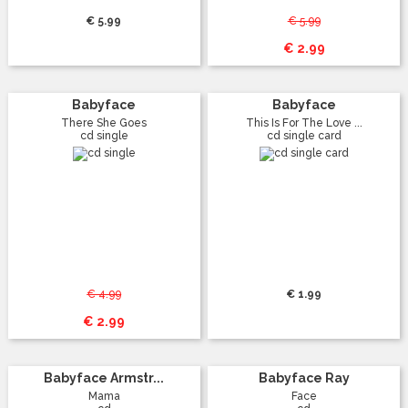
€ 5.99
€ 5.99
€ 2.99
Babyface
Babyface
There She Goes
This Is For The Love ...
cd single
cd single card
€ 4.99
€ 1.99
€ 2.99
Babyface Armstr...
Babyface Ray
Mama
Face