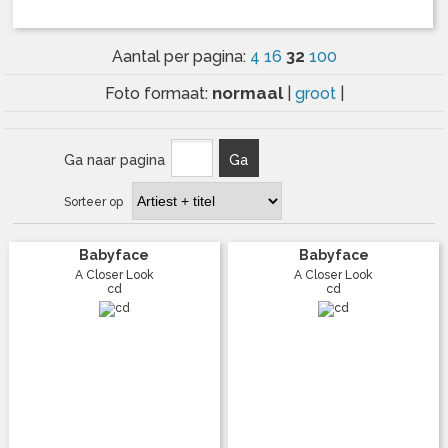
32
Aantal per pagina:
4
16
100
normaal
Foto formaat:
|
groot
|
Ga naar pagina
Ga
Sorteer op
Babyface
Babyface
A Closer Look
A Closer Look
cd
cd