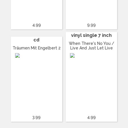
4.99
9.99
vinyl single 7 inch
cd
When There's No You /
Träumen Mit Engelbert 2
Live And Just Let Live
3.99
4.99