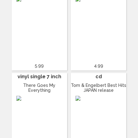
5.99
4.99
vinyl single 7 inch
cd
There Goes My
Tom & Engelbert Best Hits
Everything
JAPAN release