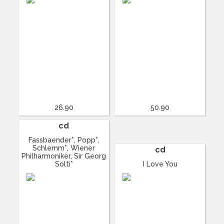
26.90
50.90
cd
Fassbaender*, Popp*,
Schlemm*, Wiener
cd
Philharmoniker, Sir Georg
Solti*
I Love You