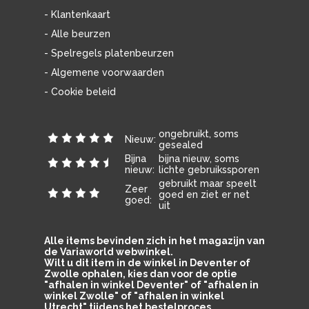
- Klantenkaart
- Alle beurzen
- Spelregels platenbeurzen
- Algemene voorwaarden
- Cookie beleid
ongebruikt, soms
Nieuw:
gesealed
Bijna
bijna nieuw, soms
nieuw:
lichte gebruikssporen
gebruikt maar speelt
Zeer
goed en ziet er net
goed:
uit
Alle items bevinden zich in het magazijn van
de Variaworld webwinkel.
Wilt u dit item in de winkel in Deventer of
Zwolle ophalen, kies dan voor de optie
"afhalen in winkel Deventer" of "afhalen in
winkel Zwolle" of "afhalen in winkel
Utrecht" tijdens het bestelproces.