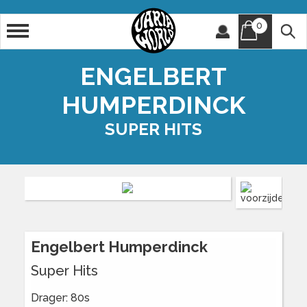
0
Artiest
Titel
ENGELBERT
HUMPERDINCK
SUPER HITS
Engelbert Humperdinck
Super Hits
Drager: 80s