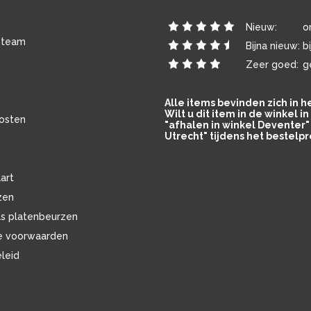
Nieuw:
o
 team
Bijna nieuw:
b
Zeer goed:
g
Alle items bevinden zich in 
Wilt u dit item in de winkel 
osten
"afhalen in winkel Deventer" 
Utrecht" tijdens het bestelpr
art
zen
ls platenbeurzen
e voorwaarden
eleid