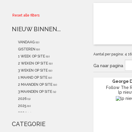
Collector
Reset alle filters
Aanbiedingen
NIEUW BINNEN...
Kadobonnen
VANDAAG
(0)
K-POP
(NEW)
GISTEREN
(0)
Aantal per pagina:
4
1
1 WEEK OP SITE
(0)
POSTERS
(NEW)
2 WEKEN OP SITE
(0)
Ga naar pagina
3 WEKEN OP SITE
(0)
Alle artikelen
1 MAAND OP SITE
(0)
George 
2 MAANDEN OP SITE
(0)
Follow The 
3 MAANDEN OP SITE
lp nie
(1)
2026
(1)
2025
(0)
2024
(0)
2023
(0)
CATEGORIE
2022
(1)