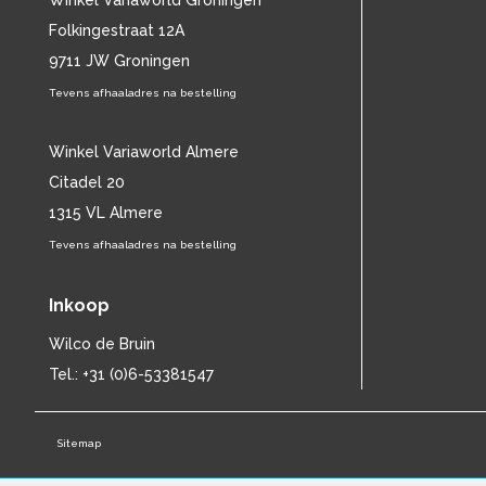
Winkel Variaworld Groningen
ANDREAS VOLLENWEIDER
(16)
Folkingestraat 12A
ANDREW LLOYD WEBBER
(20)
9711 JW Groningen
ANDY WILLIAMS
(27)
Tevens afhaaladres na bestelling
ANGELIQUE KIDJO
(12)
ANGELO BRANDUARDI
(21)
ANIMAL COLLECTIVE
Winkel Variaworld Almere
(20)
ANITA MEYER
(29)
Citadel 20
ANITA O'DAY
(13)
1315 VL Almere
ANJA
(11)
Tevens afhaaladres na bestelling
ANNABEL LAMB
(11)
ANNE MURRAY
(18)
Inkoop
ANNEKE GRÖNLOH
(25)
ANNIE LENNOX
(11)
Wilco de Bruin
ANNIHILATOR
(12)
Tel.: +31 (0)6-53381547
ANOUK
(52)
ANTONÍN DVO?ÁK
(15)
ANTONIO VIVALDI
(25)
Sitemap
APHEX TWIN
(15)