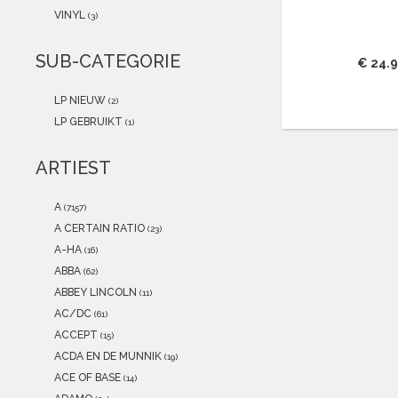
2021
(0)
VINYL
(3)
2020
(0)
2019
(0)
SUB-CATEGORIE
€ 24.
2018
(0)
2017
(0)
LP NIEUW
(2)
2016
(0)
LP GEBRUIKT
(1)
2015
(0)
ARTIEST
A
(7157)
A CERTAIN RATIO
(23)
A-HA
(16)
ABBA
(62)
ABBEY LINCOLN
(11)
AC/DC
(61)
ACCEPT
(15)
ACDA EN DE MUNNIK
(19)
ACE OF BASE
(14)