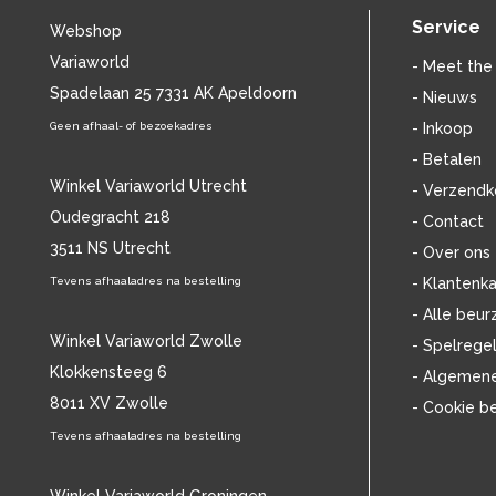
ALICE
(15)
Service
Webshop
ALICE COOPER
(35)
Variaworld
ALICE IN CHAINS
(13)
- Meet the
ALICIA KEYS
Spadelaan 25 7331 AK Apeldoorn
(23)
- Nieuws
ALISON MOYET
(11)
Geen afhaal- of bezoekadres
- Inkoop
ALL SAINTS
(15)
- Betalen
ALPHA BLONDY
(17)
Winkel Variaworld Utrecht
- Verzendk
ALVIN STARDUST
(19)
Oudegracht 218
- Contact
AMALIA RODRIGUES
(22)
3511 NS Utrecht
AMERICA
(14)
- Over ons
AMY GRANT
(12)
Tevens afhaaladres na bestelling
- Klantenka
AMY MACDONALD
(12)
- Alle beur
AMY WINEHOUSE
(18)
Winkel Variaworld Zwolle
- Spelrege
AN PIERLÉ
(12)
Klokkensteeg 6
- Algemen
ANASTACIA
(22)
8011 XV Zwolle
- Cookie b
ANDRÉ HAZES
(80)
ANDRÉ RIEU
Tevens afhaaladres na bestelling
(23)
ANDRÉ VAN DUIN
(36)
ANDREA BOCELLI
(33)