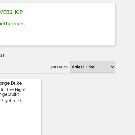
D WEBSHOP
liefhebbers
ot
|
Sorteer op
orge Duke
 In The Night
P gebruikt