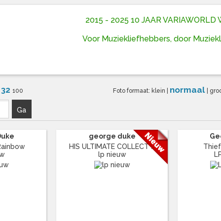
2015 - 2025 10 JAAR VARIAWORL
Voor Muziekliefhebbers, door Muziek
32
normaal
6
100
Foto formaat:
klein
|
|
gro
Ga
Duke
george duke
Ge
Rainbow
HIS ULTIMATE COLLECT ...
Thief
uw
lp nieuw
L